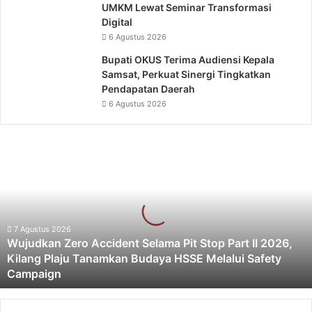
UMKM Lewat Seminar Transformasi
Digital
6 Agustus 2026
Bupati OKUS Terima Audiensi Kepala
Samsat, Perkuat Sinergi Tingkatkan
Pendapatan Daerah
6 Agustus 2026
Wujudkan
Zero
Accident
Selama
Pit
Stop
Part
7 Agustus 2026
Wujudkan Zero Accident Selama Pit Stop Part II 2026,
II
Kilang Plaju Tanamkan Budaya HSSE Melalui Safety
2026,
Campaign
Kilang
Plaju
Tanamkan