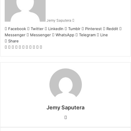
Jemy Saputera
Facebook
Twitter
LinkedIn
Tumblr
Pinterest
Reddit
Messenger
Messenger
WhatsApp
Telegram
Line
Share
Facebook
Twitter
LinkedIn
Pinterest
Reddit
Messenger
Messenger
WhatsApp
Telegram
Share
Print
via
Email
Jemy Saputera
Website