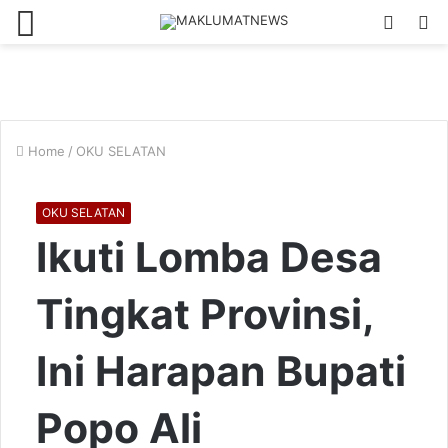
Menu
Log
S
In
fo
Home
/
OKU SELATAN
OKU SELATAN
Ikuti Lomba Desa
Tingkat Provinsi,
Ini Harapan Bupati
Popo Ali