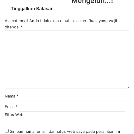
Mengeluh...!
Tinggalkan Balasan
Alamat email Anda tidak akan dipublikasikan.
Ruas yang wajib
ditandai
*
K
o
m
e
n
t
a
r
*
Nama
*
Email
*
Situs Web
Simpan nama, email, dan situs web saya pada peramban ini