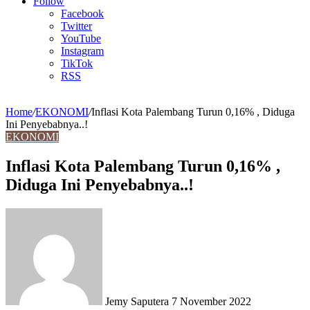
Article
Follow
Facebook
Twitter
YouTube
Instagram
TikTok
RSS
Home
/
EKONOMI
/
Inflasi Kota Palembang Turun 0,16% , Diduga
Ini Penyebabnya..!
EKONOMI
Inflasi Kota Palembang Turun 0,16% ,
Diduga Ini Penyebabnya..!
Send
an
email
Jemy Saputera
7 November 2022