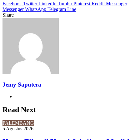
Facebook
Twitter
LinkedIn
Tumblr
Pinterest
Reddit
Messenger
Messenger
WhatsApp
Telegram
Line
Share
Facebook
Twitter
LinkedIn
Pinterest
Reddit
Messenger
Messenger
WhatsApp
Telegram
Share
Print
via
Email
Jemy Saputera
Website
Read Next
PALEMBANG
5 Agustus 2026