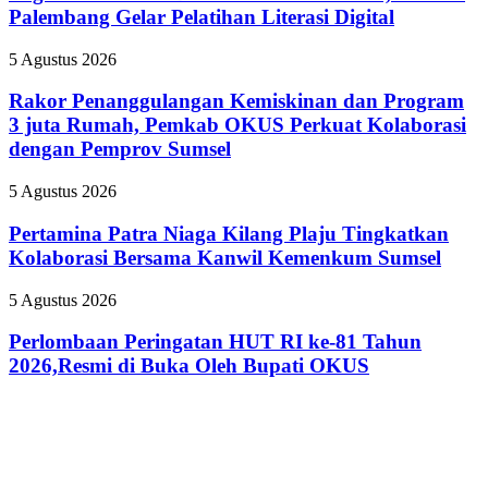
Gender
Palembang Gelar Pelatihan Literasi Digital
Tampil
Online,
Lebih
Pemkot
Ikonik
Rakor
5 Agustus 2026
Palembang
Penanggulangan
Gelar
Kemiskinan
Rakor Penanggulangan Kemiskinan dan Program
Pelatihan
dan
3 juta Rumah, Pemkab OKUS Perkuat Kolaborasi
Literasi
Program
Digital
dengan Pemprov Sumsel
3
juta
Pertamina
5 Agustus 2026
Rumah,
Patra
Pemkab
Niaga
Pertamina Patra Niaga Kilang Plaju Tingkatkan
OKUS
Kilang
Perkuat
Kolaborasi Bersama Kanwil Kemenkum Sumsel
Plaju
Kolaborasi
Tingkatkan
dengan
Perlombaan
5 Agustus 2026
Kolaborasi
Pemprov
Peringatan
Bersama
Sumsel
HUT
Perlombaan Peringatan HUT RI ke-81 Tahun
Kanwil
RI
2026,Resmi di Buka Oleh Bupati OKUS
Kemenkum
ke-
Sumsel
81
Tahun
2026,Resmi
di
Buka