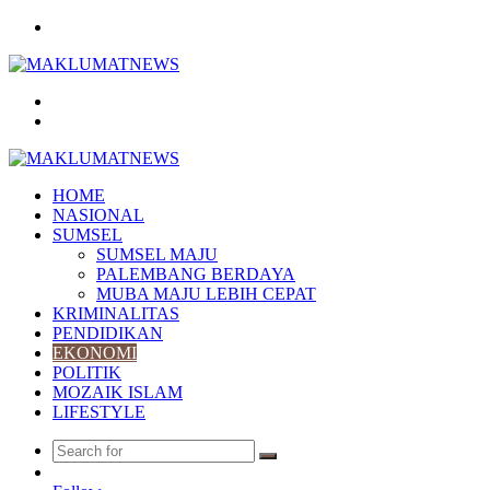
Menu
Search
for
Log
In
HOME
NASIONAL
SUMSEL
SUMSEL MAJU
PALEMBANG BERDAYA
MUBA MAJU LEBIH CEPAT
KRIMINALITAS
PENDIDIKAN
EKONOMI
POLITIK
MOZAIK ISLAM
LIFESTYLE
Search
Random
for