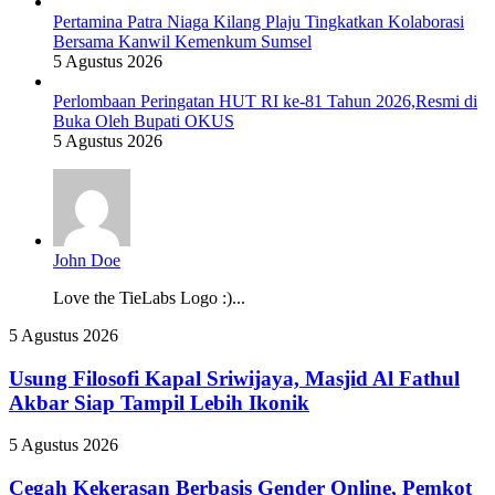
Pertamina Patra Niaga Kilang Plaju Tingkatkan Kolaborasi
Bersama Kanwil Kemenkum Sumsel
5 Agustus 2026
Perlombaan Peringatan HUT RI ke-81 Tahun 2026,Resmi di
Buka Oleh Bupati OKUS
5 Agustus 2026
John Doe
Love the TieLabs Logo :)...
Usung
5 Agustus 2026
Filosofi
Kapal
Usung Filosofi Kapal Sriwijaya, Masjid Al Fathul
Sriwijaya,
Akbar Siap Tampil Lebih Ikonik
Masjid
Al
Cegah
5 Agustus 2026
Fathul
Kekerasan
Akbar
Berbasis
Cegah Kekerasan Berbasis Gender Online, Pemkot
Siap