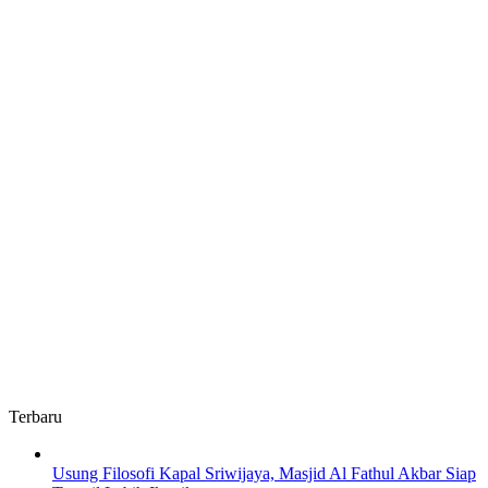
Oleh
Bupati
OKUS
Terbaru
Usung Filosofi Kapal Sriwijaya, Masjid Al Fathul Akbar Siap