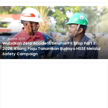
Wujudkan
Zero
Accident
Selama
Pit
Stop
Part
7 Agustus 2026
Wujudkan Zero Accident Selama Pit Stop Part II
II
2026, Kilang Plaju Tanamkan Budaya HSSE Melalui
2026,
Safety Campaign
Kilang
Plaju
Tanamkan
Budaya
HSSE
Melalui
Safety
Campaign