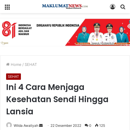
Menu
Log
S
In
fo
Home
/
SEHAT
SEHAT
Ini 4 Cara Menjaga
Kesehatan Sendi Hingga
Lansia
Send
Wilda Awaliyah
22 Desember 2022
0
125