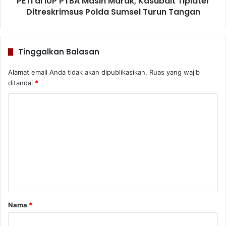
PETI di IUP PTBA Masih Marak, Kasubdit Tipidter
Ditreskrimsus Polda Sumsel Turun Tangan
Tinggalkan Balasan
Alamat email Anda tidak akan dipublikasikan.
Ruas yang wajib
ditandai
*
K
o
m
e
n
t
a
Nama
*
r
*