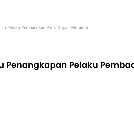
apan Pelaku Pembacokan Adik Bupati Muratara
tu Penangkapan Pelaku Pembac