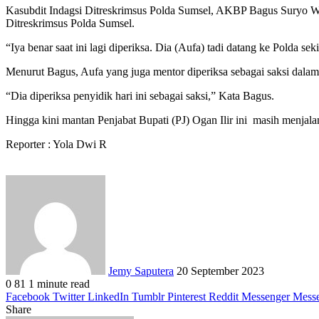
Kasubdit Indagsi Ditreskrimsus Polda Sumsel, AKBP Bagus Suryo W
Ditreskrimsus Polda Sumsel.
“Iya benar saat ini lagi diperiksa. Dia (Aufa) tadi datang ke Polda s
Menurut Bagus, Aufa yang juga mentor diperiksa sebagai saksi dalam
“Dia diperiksa penyidik hari ini sebagai saksi,” Kata Bagus.
Hingga kini mantan Penjabat Bupati (PJ) Ogan Ilir ini masih menjala
Reporter : Yola Dwi R
Send
an
email
Jemy Saputera
20 September 2023
0
81
1 minute read
Facebook
Twitter
LinkedIn
Tumblr
Pinterest
Reddit
Messenger
Mess
Share