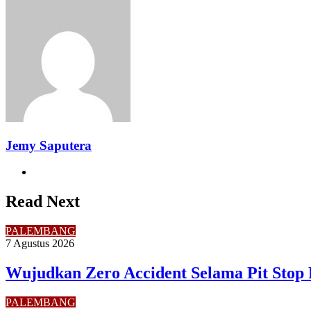
Facebook
Twitter
LinkedIn
Pinterest
Reddit
Messenger
Messenger
WhatsApp
Telegram
Share
Print
via
Email
Jemy Saputera
Website
Read Next
PALEMBANG
7 Agustus 2026
Wujudkan Zero Accident Selama Pit Stop 
PALEMBANG