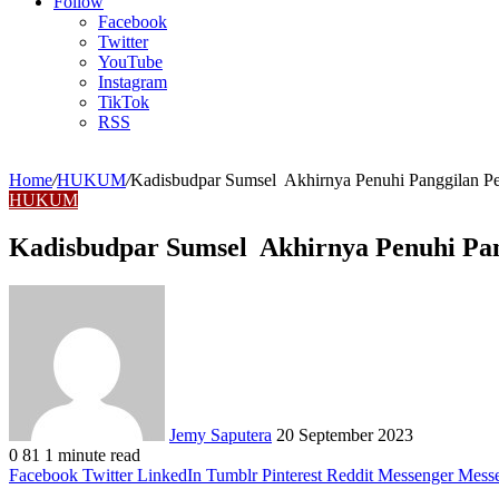
Article
Follow
Facebook
Twitter
YouTube
Instagram
TikTok
RSS
Home
/
HUKUM
/
Kadisbudpar Sumsel Akhirnya Penuhi Panggilan Pe
HUKUM
Kadisbudpar Sumsel Akhirnya Penuhi Pan
Send
an
email
Jemy Saputera
20 September 2023
0
81
1 minute read
Facebook
Twitter
LinkedIn
Tumblr
Pinterest
Reddit
Messenger
Mess