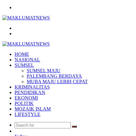
Menu
Search
for
Log
In
HOME
NASIONAL
SUMSEL
SUMSEL MAJU
PALEMBANG BERDAYA
MUBA MAJU LEBIH CEPAT
KRIMINALITAS
PENDIDIKAN
EKONOMI
POLITIK
MOZAIK ISLAM
LIFESTYLE
Search
Random
for