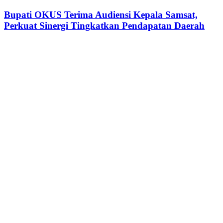
OKUS
Seminar
Terima
Bupati OKUS Terima Audiensi Kepala Samsat,
Transformasi
Audiensi
Perkuat Sinergi Tingkatkan Pendapatan Daerah
Digital
Kepala
Samsat,
Perkuat
Sinergi
Tingkatkan
Pendapatan
Daerah