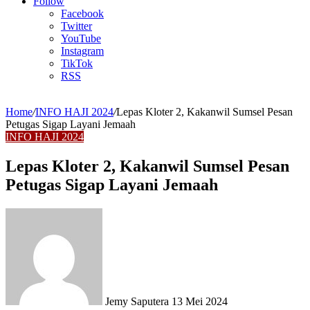
Article
Follow
Facebook
Twitter
YouTube
Instagram
TikTok
RSS
Home
/
INFO HAJI 2024
/
Lepas Kloter 2, Kakanwil Sumsel Pesan
Petugas Sigap Layani Jemaah
INFO HAJI 2024
Lepas Kloter 2, Kakanwil Sumsel Pesan
Petugas Sigap Layani Jemaah
Send
an
email
Jemy Saputera
13 Mei 2024