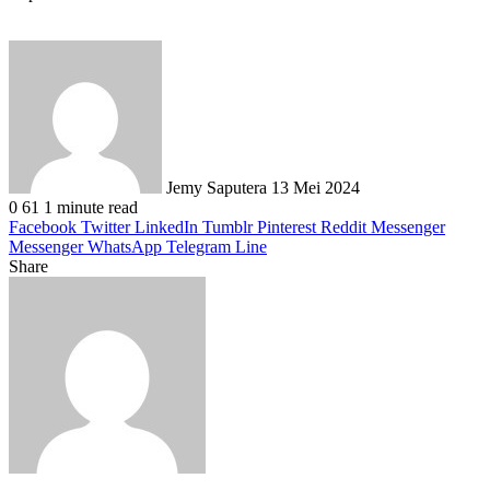
Send
an
email
Jemy Saputera
13 Mei 2024
0
61
1 minute read
Facebook
Twitter
LinkedIn
Tumblr
Pinterest
Reddit
Messenger
Messenger
WhatsApp
Telegram
Line
Share
Facebook
Twitter
LinkedIn
Pinterest
Reddit
Messenger
Messenger
WhatsApp
Telegram
Share
Print
via
Email