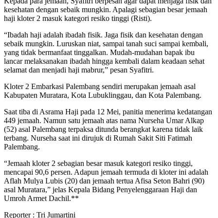
Kepada para jemaah, Syafitri berpesan agar dapat menjaga fisik dan
kesehatan dengan sebaik mungkin. Apalagi sebagian besar jemaah
haji kloter 2 masuk kategori resiko tinggi (Risti).
“Ibadah haji adalah ibadah fisik. Jaga fisik dan kesehatan dengan
sebaik mungkin. Luruskan niat, sampai tanah suci sampai kembali,
yang tidak bermanfaat tinggalkan. Mudah-mudahan bapak ibu
lancar melaksanakan ibadah hingga kembali dalam keadaan sehat
selamat dan menjadi haji mabrur,” pesan Syafitri.
Kloter 2 Embarkasi Palembang sendiri merupakan jemaah asal
Kabupaten Muratara, Kota Lubuklinggau, dan Kota Palembang.
Saat tiba di Asrama Haji pada 12 Mei, panitia menerima kedatangan
449 jemaah. Namun satu jemaah atas nama Nurseha Umar Alkap
(52) asal Palembang terpaksa ditunda berangkat karena tidak laik
terbang. Nurseha saat ini dirujuk di Rumah Sakit Siti Fatimah
Palembang.
“Jemaah kloter 2 sebagian besar masuk kategori resiko tinggi,
mencapai 90,6 persen. Adapun jemaah termuda di kloter ini adalah
Aflah Mulya Lubis (20) dan jemaah tertua Afisa Seton Bahri (90)
asal Muratara,” jelas Kepala Bidang Penyelenggaraan Haji dan
Umroh Armet Dachil.**
Reporter : Tri Jumartini