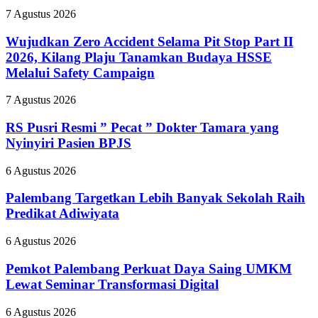
Wujudkan
7 Agustus 2026
Zero
Accident
Wujudkan Zero Accident Selama Pit Stop Part II
Selama
2026, Kilang Plaju Tanamkan Budaya HSSE
Pit
Melalui Safety Campaign
Stop
Part
RS
7 Agustus 2026
II
Pusri
2026,
Resmi
RS Pusri Resmi ” Pecat ” Dokter Tamara yang
Kilang
”
Plaju
Nyinyiri Pasien BPJS
Pecat
Tanamkan
”
Budaya
Palembang
6 Agustus 2026
Dokter
HSSE
Targetkan
Tamara
Melalui
Lebih
Palembang Targetkan Lebih Banyak Sekolah Raih
yang
Safety
Banyak
Predikat Adiwiyata
Nyinyiri
Campaign
Sekolah
Pasien
Raih
BPJS
Pemkot
6 Agustus 2026
Predikat
Palembang
Adiwiyata
Perkuat
Pemkot Palembang Perkuat Daya Saing UMKM
Daya
Lewat Seminar Transformasi Digital
Saing
UMKM
Bupati
6 Agustus 2026
Lewat