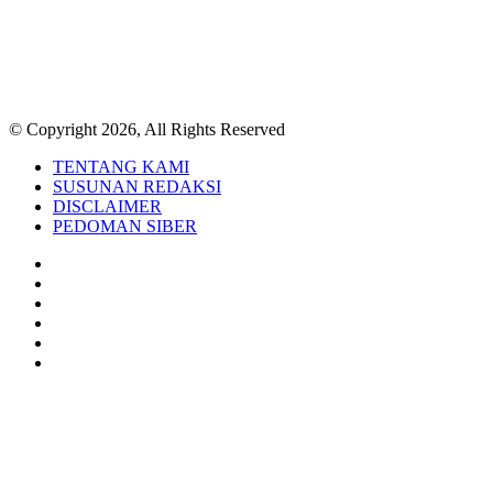
© Copyright 2026, All Rights Reserved
TENTANG KAMI
SUSUNAN REDAKSI
DISCLAIMER
PEDOMAN SIBER
Facebook
Twitter
YouTube
Instagram
TikTok
RSS
Back
to
top
button