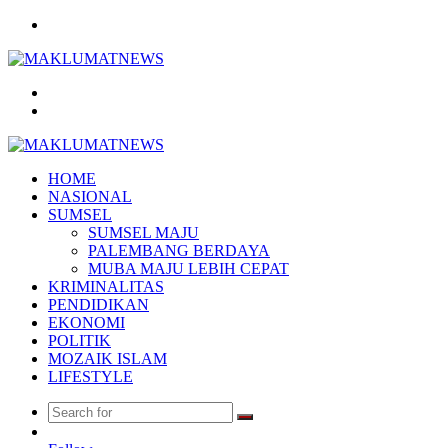
Menu
Search
for
Log
In
HOME
NASIONAL
SUMSEL
SUMSEL MAJU
PALEMBANG BERDAYA
MUBA MAJU LEBIH CEPAT
KRIMINALITAS
PENDIDIKAN
EKONOMI
POLITIK
MOZAIK ISLAM
LIFESTYLE
Search
Random
for