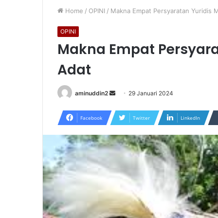
Home
/
OPINI
/
Makna Empat Persyaratan Yuridis 
OPINI
Makna Empat Persyara
Adat
Send
aminuddin2
29 Januari 2024
an
email
Facebook
Twitter
LinkedIn