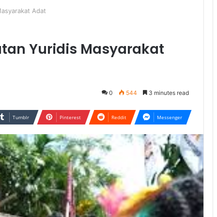
Masyarakat Adat
tan Yuridis Masyarakat
0
544
3 minutes read
Tumblr
Pinterest
Reddit
Messenger