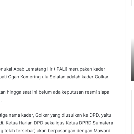
RS
P
Pusri
T
Resmi
L
”
B
Pecat
S
”
R
a Pit
Dokter
P
7 Agustus 2026
Tamara
A
i
RS Pusri Resmi ” Pecat ” Dokter
yang
enukal Abab Lematang Ilir ( PALI) merupakan kader
Tamara yang Nyinyiri Pasien BPJS
Nyinyiri
ti Ogan Komering ulu Selatan adalah kader Golkar.
Pasien
BPJS
kan hingga saat ini belum ada keputusan resmi siapa
.
iga nama kader, Golkar yang diusulkan ke DPD, yaitu
di, Ketua Harian DPD sekaligus Ketua DPRD Sumatera
ang telah tersebar) akan berpasangan dengan Mawardi