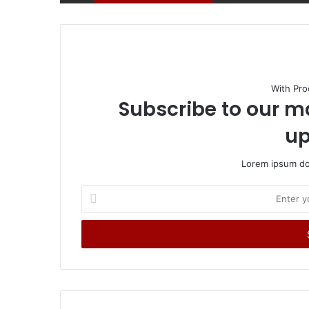
With Pro
Subscribe to our ma
up
Lorem ipsum dol
Enter
your
Email
address