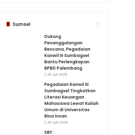
Sumsel
Dukung
Penanggulangan
Bencana, Pegadaian
PALEMBANG
Kanwil III Sumbagsel
Bantu Perlengkapan
6 Agustus 2026
BPBD Palembang
Pemkot Palembang Perkuat Daya
28 Juli 2026
Seminar Transformasi
Pegadaian Kanwil III
Sumbagsel Tingkatkan
Literasi Keuangan
Mahasiswa Lewat Kuliah
Umum di Universitas
Bina Insan
s 2026
5 Agustus 2026
5 Agustus 2026
30 Juni 2026
Cegah Kekerasan Berbasis Gender Online, Pemkot Palembang Gelar Pelatihan Literasi Digital
Rakor Penanggulangan Kemiskinan dan Program 3 juta Rumah, Pemkab OKUS Perkuat Kolaborasi dengan Pemprov Sumsel
Pertamina Patra Niaga Kilang Plaju Tingkatkan Kolaborasi Bersama Kanwil Kemenkum Sumsel
SBY :