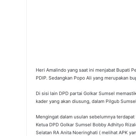
Wujudkan
Zero
Accident
Selama
Pit
7 Agustus 2026
Stop
Wujudkan Zero Accident Selam
Part
diensi Kepala
Stop Part II 2026, Kilang Plaju
II
gi Tingkatkan
Tanamkan Budaya HSSE Melalu
2026,
Heri Amalindo yang saat ini menjabat Bupati P
Safety Campaign
Kilang
PDIP. Sedangkan Popo Ali yang merupakan bupa
Plaju
Tanamkan
Di sisi lain DPD partai Golkar Sumsel memasti
Budaya
HSSE
kader yang akan diusung, dalam Pilgub Sumsel
Melalui
Safety
Mengingat dalam usulan sebelumnya terdapat t
Campaign
Ketua DPD Golkar Sumsel Bobby Adhityo Rizal
Selatan RA Anita Noeringhati ( melihat APK y