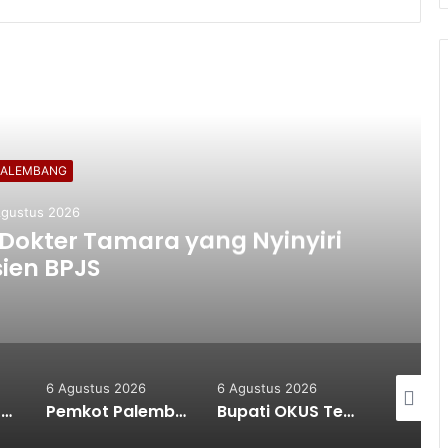
ead Next
PALEMBANG
Agustus 2026
Lebih Banyak Sekolah Raih
at Adiwiyata
6 Agustus 2026
5 Agustus 2026
5 Agustu
Pemkot Palembang Perkuat Daya Saing UMKM Lewat Seminar Transformasi Digital
Bupati OKUS Terima Audiensi Kepala Samsat, Perkuat Sinergi Tingkatkan Pendapatan Daerah
Usung Filosofi Kapal Sriwijaya, Masjid Al Fathul Akbar Siap Tampil Lebih Ikonik