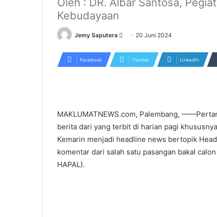
Oleh : DR. Albar Santosa, Pegia
Kebudayaan
Send
Jemy Saputera
20 Juni 2024
an
email
Facebook
Twitter
LinkedIn
MAKLUMATNEWS.com, Palembang, ——Pertanyaan 
berita dari yang terbit di harian pagi khususny
Kemarin menjadi headline news bertopik Head
komentar dari salah satu pasangan bakal calon
HAPAL).