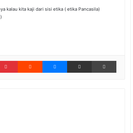
alau kita kaji dari sisi etika ( etika Pancasila)
)
kedIn
Pinterest
Reddit
Messenger
Share via Email
Print