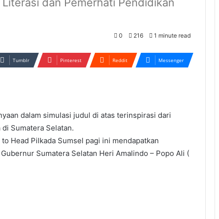
t Literasi dan Pemerhati Pendidikan
0
216
1 minute read
Tumblr
Pinterest
Reddit
Messenger
dalam simulasi judul di atas terinspirasi dari
a di Sumatera Selatan.
 to Head Pilkada Sumsel pagi ini mendapatkan
 Gubernur Sumatera Selatan Heri Amalindo – Popo Ali (