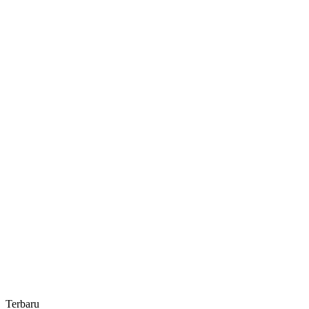
Gelar
Pelatihan
Literasi
Digital
Terbaru