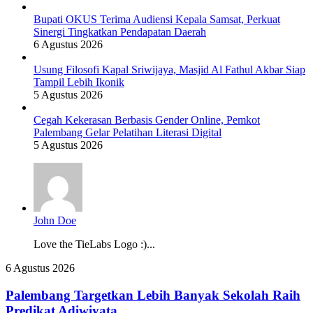
Bupati OKUS Terima Audiensi Kepala Samsat, Perkuat
Sinergi Tingkatkan Pendapatan Daerah
6 Agustus 2026
Usung Filosofi Kapal Sriwijaya, Masjid Al Fathul Akbar Siap
Tampil Lebih Ikonik
5 Agustus 2026
Cegah Kekerasan Berbasis Gender Online, Pemkot
Palembang Gelar Pelatihan Literasi Digital
5 Agustus 2026
John Doe
Love the TieLabs Logo :)...
Palembang
6 Agustus 2026
Targetkan
Lebih
Palembang Targetkan Lebih Banyak Sekolah Raih
Banyak
Predikat Adiwiyata