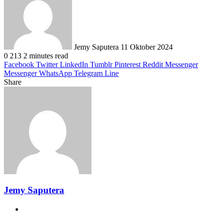
email
Jemy Saputera
11 Oktober 2024
0
213
2 minutes read
Facebook
Twitter
LinkedIn
Tumblr
Pinterest
Reddit
Messenger
Messenger
WhatsApp
Telegram
Line
Share
Facebook
Twitter
LinkedIn
Pinterest
Reddit
Messenger
Messenger
WhatsApp
Telegram
Share
Print
via
Email
Jemy Saputera
Website