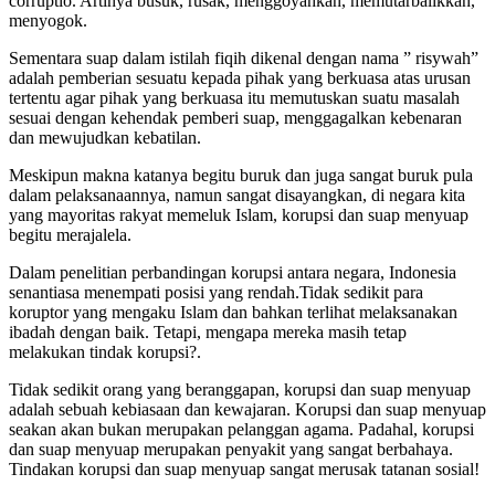
corruptio. Artinya busuk, rusak, menggoyahkan, memutarbalikkan,
menyogok.
Sementara suap dalam istilah fiqih dikenal dengan nama ” risywah”
adalah pemberian sesuatu kepada pihak yang berkuasa atas urusan
tertentu agar pihak yang berkuasa itu memutuskan suatu masalah
sesuai dengan kehendak pemberi suap, menggagalkan kebenaran
dan mewujudkan kebatilan.
Meskipun makna katanya begitu buruk dan juga sangat buruk pula
dalam pelaksanaannya, namun sangat disayangkan, di negara kita
yang mayoritas rakyat memeluk Islam, korupsi dan suap menyuap
begitu merajalela.
Dalam penelitian perbandingan korupsi antara negara, Indonesia
senantiasa menempati posisi yang rendah.Tidak sedikit para
koruptor yang mengaku Islam dan bahkan terlihat melaksanakan
ibadah dengan baik. Tetapi, mengapa mereka masih tetap
melakukan tindak korupsi?.
Tidak sedikit orang yang beranggapan, korupsi dan suap menyuap
adalah sebuah kebiasaan dan kewajaran. Korupsi dan suap menyuap
seakan akan bukan merupakan pelanggan agama. Padahal, korupsi
dan suap menyuap merupakan penyakit yang sangat berbahaya.
Tindakan korupsi dan suap menyuap sangat merusak tatanan sosial!