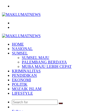
Menu
Search
for
Log
In
HOME
NASIONAL
SUMSEL
SUMSEL MAJU
PALEMBANG BERDAYA
MUBA MAJU LEBIH CEPAT
KRIMINALITAS
PENDIDIKAN
EKONOMI
POLITIK
MOZAIK ISLAM
LIFESTYLE
Search
Random
for