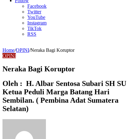
Article
Follow
Facebook
Twitter
YouTube
Instagram
TikTok
RSS
Home
/
OPINI
/
Neraka Bagi Koruptor
OPINI
Neraka Bagi Koruptor
Oleh : H. Albar Sentosa Subari SH SU
Ketua Peduli Marga Batang Hari
Sembilan. ( Pembina Adat Sumatera
Selatan)
Send
an
email