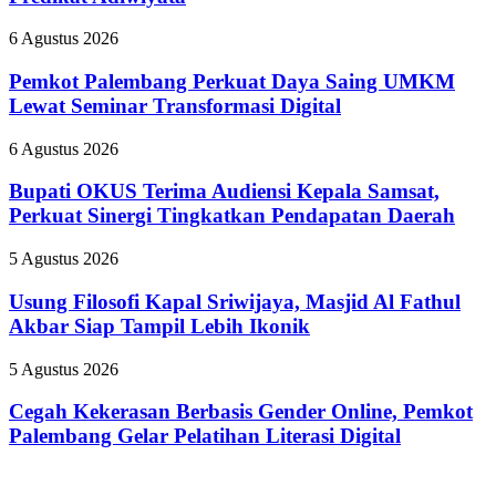
Sekolah
Raih
Pemkot
6 Agustus 2026
Predikat
Palembang
Adiwiyata
Perkuat
Pemkot Palembang Perkuat Daya Saing UMKM
Daya
Lewat Seminar Transformasi Digital
Saing
UMKM
Bupati
6 Agustus 2026
Lewat
OKUS
Seminar
Terima
Bupati OKUS Terima Audiensi Kepala Samsat,
Transformasi
Audiensi
Perkuat Sinergi Tingkatkan Pendapatan Daerah
Digital
Kepala
Samsat,
Usung
5 Agustus 2026
Perkuat
Filosofi
Sinergi
Kapal
Usung Filosofi Kapal Sriwijaya, Masjid Al Fathul
Tingkatkan
Sriwijaya,
Akbar Siap Tampil Lebih Ikonik
Pendapatan
Masjid
Daerah
Al
Cegah
5 Agustus 2026
Fathul
Kekerasan
Akbar
Berbasis
Cegah Kekerasan Berbasis Gender Online, Pemkot
Siap
Gender
Palembang Gelar Pelatihan Literasi Digital
Tampil
Online,
Lebih
Pemkot
Ikonik
Palembang