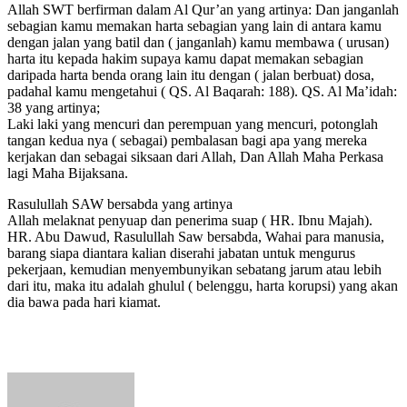
Allah SWT berfirman dalam Al Qur’an yang artinya: Dan janganlah
sebagian kamu memakan harta sebagian yang lain di antara kamu
dengan jalan yang batil dan ( janganlah) kamu membawa ( urusan)
harta itu kepada hakim supaya kamu dapat memakan sebagian
daripada harta benda orang lain itu dengan ( jalan berbuat) dosa,
padahal kamu mengetahui ( QS. Al Baqarah: 188). QS. Al Ma’idah:
38 yang artinya;
Laki laki yang mencuri dan perempuan yang mencuri, potonglah
tangan kedua nya ( sebagai) pembalasan bagi apa yang mereka
kerjakan dan sebagai siksaan dari Allah, Dan Allah Maha Perkasa
lagi Maha Bijaksana.
Rasulullah SAW bersabda yang artinya
Allah melaknat penyuap dan penerima suap ( HR. Ibnu Majah).
HR. Abu Dawud, Rasulullah Saw bersabda, Wahai para manusia,
barang siapa diantara kalian diserahi jabatan untuk mengurus
pekerjaan, kemudian menyembunyikan sebatang jarum atau lebih
dari itu, maka itu adalah ghulul ( belenggu, harta korupsi) yang akan
dia bawa pada hari kiamat.
Send
an