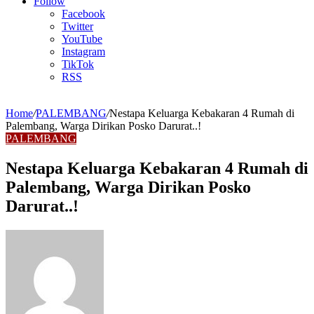
Article
Follow
Facebook
Twitter
YouTube
Instagram
TikTok
RSS
Home
/
PALEMBANG
/
Nestapa Keluarga Kebakaran 4 Rumah di
Palembang, Warga Dirikan Posko Darurat..!
PALEMBANG
Nestapa Keluarga Kebakaran 4 Rumah di
Palembang, Warga Dirikan Posko
Darurat..!
Send
an
email