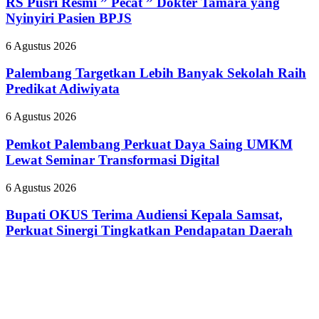
RS Pusri Resmi ” Pecat ” Dokter Tamara yang
Kilang
”
Plaju
Nyinyiri Pasien BPJS
Pecat
Tanamkan
”
Budaya
Palembang
6 Agustus 2026
Dokter
HSSE
Targetkan
Tamara
Melalui
Lebih
Palembang Targetkan Lebih Banyak Sekolah Raih
yang
Safety
Banyak
Predikat Adiwiyata
Nyinyiri
Campaign
Sekolah
Pasien
Raih
BPJS
Pemkot
6 Agustus 2026
Predikat
Palembang
Adiwiyata
Perkuat
Pemkot Palembang Perkuat Daya Saing UMKM
Daya
Lewat Seminar Transformasi Digital
Saing
UMKM
Bupati
6 Agustus 2026
Lewat
OKUS
Seminar
Terima
Bupati OKUS Terima Audiensi Kepala Samsat,
Transformasi
Audiensi
Perkuat Sinergi Tingkatkan Pendapatan Daerah
Digital
Kepala
Samsat,
Perkuat
Sinergi
Tingkatkan
Pendapatan
Daerah