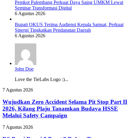
Pemkot Palembang Perkuat Daya Saing UMKM Lewat
Seminar Transformasi Digital
6 Agustus 2026
Bupati OKUS Terima Audiensi Kepala Samsat, Perkuat
Sinergi Tingkatkan Pendapatan Daerah
6 Agustus 2026
John Doe
Love the TieLabs Logo :)...
Wujudkan
7 Agustus 2026
Zero
Accident
Wujudkan Zero Accident Selama Pit Stop Part II
Selama
2026, Kilang Plaju Tanamkan Budaya HSSE
Pit
Melalui Safety Campaign
Stop
Part
RS
7 Agustus 2026
II
Pusri
2026,
Resmi