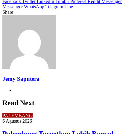
Facebook
Twitter
LinkedIn
Tumblr
Pinterest
Reddit
Messenger
Messenger
WhatsApp
Telegram
Line
Share
Facebook
Twitter
LinkedIn
Pinterest
Reddit
Messenger
Messenger
WhatsApp
Telegram
Share
Print
via
Email
Jemy Saputera
Website
Read Next
PALEMBANG
6 Agustus 2026
Palembang Targetkan Lebih Banyak