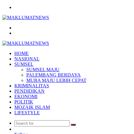
Menu
Search
for
Log
In
HOME
NASIONAL
SUMSEL
SUMSEL MAJU
PALEMBANG BERDAYA
MUBA MAJU LEBIH CEPAT
KRIMINALITAS
PENDIDIKAN
EKONOMI
POLITIK
MOZAIK ISLAM
LIFESTYLE
Search
Random
for