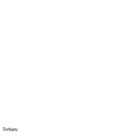
di
Buka
Oleh
Bupati
OKUS
Terbaru