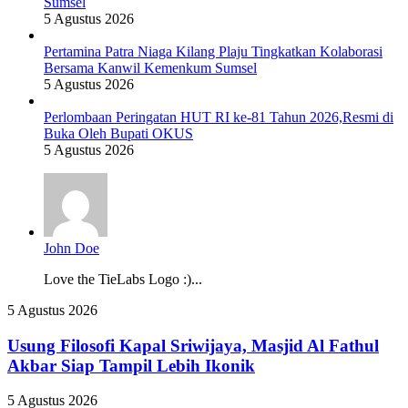
Sumsel
5 Agustus 2026
Pertamina Patra Niaga Kilang Plaju Tingkatkan Kolaborasi
Bersama Kanwil Kemenkum Sumsel
5 Agustus 2026
Perlombaan Peringatan HUT RI ke-81 Tahun 2026,Resmi di
Buka Oleh Bupati OKUS
5 Agustus 2026
John Doe
Love the TieLabs Logo :)...
Usung
5 Agustus 2026
Filosofi
Kapal
Usung Filosofi Kapal Sriwijaya, Masjid Al Fathul
Sriwijaya,
Akbar Siap Tampil Lebih Ikonik
Masjid
Al
Cegah
5 Agustus 2026
Fathul