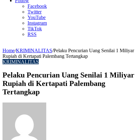
Article
Follow
Facebook
Twitter
YouTube
Instagram
TikTok
RSS
Home
/
KRIMINALITAS
/
Pelaku Pencurian Uang Senilai 1 Miliyar
Rupiah di Kertapati Palembang Tertangkap
KRIMINALITAS
Pelaku Pencurian Uang Senilai 1 Miliyar
Rupiah di Kertapati Palembang
Tertangkap
Send
an
email