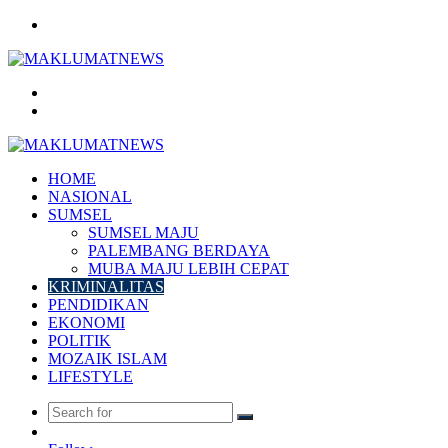
Menu
Search
for
Log
In
HOME
NASIONAL
SUMSEL
SUMSEL MAJU
PALEMBANG BERDAYA
MUBA MAJU LEBIH CEPAT
KRIMINALITAS
PENDIDIKAN
EKONOMI
POLITIK
MOZAIK ISLAM
LIFESTYLE
Search
Random
for