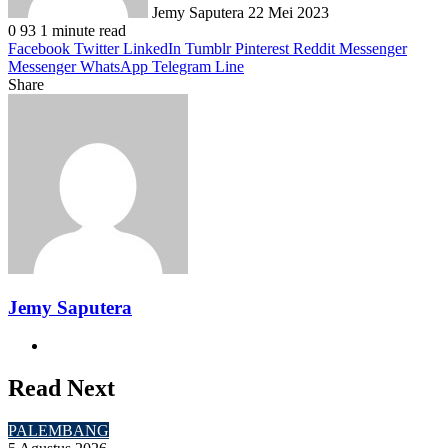
Jemy Saputera
22 Mei 2023
0
93
1 minute read
Facebook
Twitter
LinkedIn
Tumblr
Pinterest
Reddit
Messenger
Messenger
WhatsApp
Telegram
Line
Share
Facebook
Twitter
LinkedIn
Pinterest
Reddit
Messenger
Messenger
WhatsApp
Telegram
Share
Print
via
Email
Jemy Saputera
Website
Read Next
PALEMBANG