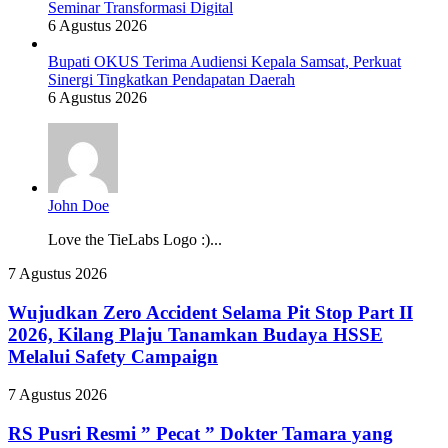
Seminar Transformasi Digital
6 Agustus 2026
Bupati OKUS Terima Audiensi Kepala Samsat, Perkuat
Sinergi Tingkatkan Pendapatan Daerah
6 Agustus 2026
John Doe
Love the TieLabs Logo :)...
Wujudkan
7 Agustus 2026
Zero
Accident
Wujudkan Zero Accident Selama Pit Stop Part II
Selama
2026, Kilang Plaju Tanamkan Budaya HSSE
Pit
Melalui Safety Campaign
Stop
Part
RS
7 Agustus 2026
II
Pusri
2026,
Resmi
RS Pusri Resmi ” Pecat ” Dokter Tamara yang
Kilang
”