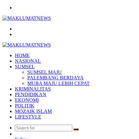
Menu
Search
for
Log
In
HOME
NASIONAL
SUMSEL
SUMSEL MAJU
PALEMBANG BERDAYA
MUBA MAJU LEBIH CEPAT
KRIMINALITAS
PENDIDIKAN
EKONOMI
POLITIK
MOZAIK ISLAM
LIFESTYLE
Search
Random
for