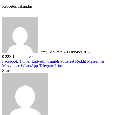
Reporter: Iskandar
Send
an
email
Jemy Saputera
23 Oktober 2022
0
223
1 minute read
Facebook
Twitter
LinkedIn
Tumblr
Pinterest
Reddit
Messenger
Messenger
WhatsApp
Telegram
Line
Share
Facebook
Twitter
LinkedIn
Pinterest
Reddit
Messenger
Messenger
WhatsApp
Telegram
Share
Print
via
Email