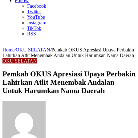
Article
Follow
Facebook
Twitter
YouTube
Instagram
TikTok
RSS
Home
/
OKU SELATAN
/
Pemkab OKUS Apresiasi Upaya Perbakin
Lahirkan Atlit Menembak Andalan Untuk Harumkan Nama Daerah
OKU SELATAN
Pemkab OKUS Apresiasi Upaya Perbakin
Lahirkan Atlit Menembak Andalan
Untuk Harumkan Nama Daerah
Send
an
email