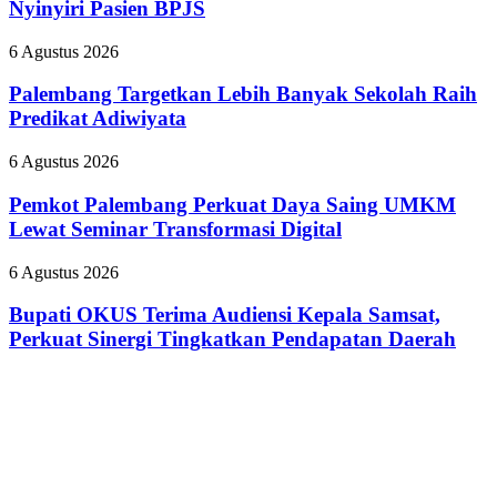
Plaju
Nyinyiri Pasien BPJS
Pecat
Tanamkan
”
Budaya
Palembang
6 Agustus 2026
Dokter
HSSE
Targetkan
Tamara
Melalui
Lebih
Palembang Targetkan Lebih Banyak Sekolah Raih
yang
Safety
Banyak
Predikat Adiwiyata
Nyinyiri
Campaign
Sekolah
Pasien
Raih
BPJS
Pemkot
6 Agustus 2026
Predikat
Palembang
Adiwiyata
Perkuat
Pemkot Palembang Perkuat Daya Saing UMKM
Daya
Lewat Seminar Transformasi Digital
Saing
UMKM
Bupati
6 Agustus 2026
Lewat
OKUS
Seminar
Terima
Bupati OKUS Terima Audiensi Kepala Samsat,
Transformasi
Audiensi
Perkuat Sinergi Tingkatkan Pendapatan Daerah
Digital
Kepala
Samsat,
Perkuat
Sinergi
Tingkatkan
Pendapatan
Daerah