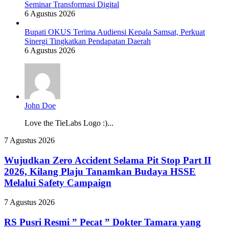
Seminar Transformasi Digital
6 Agustus 2026
Bupati OKUS Terima Audiensi Kepala Samsat, Perkuat
Sinergi Tingkatkan Pendapatan Daerah
6 Agustus 2026
John Doe
Love the TieLabs Logo :)...
Wujudkan
7 Agustus 2026
Zero
Accident
Wujudkan Zero Accident Selama Pit Stop Part II
Selama
2026, Kilang Plaju Tanamkan Budaya HSSE
Pit
Melalui Safety Campaign
Stop
Part
RS
7 Agustus 2026
II
Pusri
2026,
Resmi
RS Pusri Resmi ” Pecat ” Dokter Tamara yang
Kilang