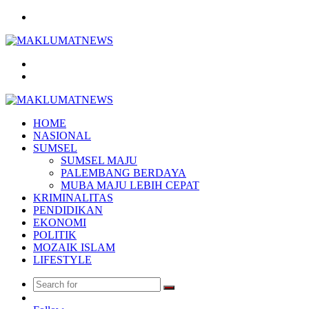
Menu
Search
for
Log
In
HOME
NASIONAL
SUMSEL
SUMSEL MAJU
PALEMBANG BERDAYA
MUBA MAJU LEBIH CEPAT
KRIMINALITAS
PENDIDIKAN
EKONOMI
POLITIK
MOZAIK ISLAM
LIFESTYLE
Search
Random
for