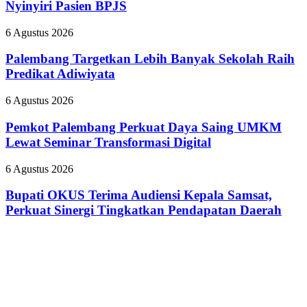
”
Plaju
Nyinyiri Pasien BPJS
Pecat
Tanamkan
”
Budaya
Palembang
6 Agustus 2026
Dokter
HSSE
Targetkan
Tamara
Melalui
Lebih
Palembang Targetkan Lebih Banyak Sekolah Raih
yang
Safety
Banyak
Predikat Adiwiyata
Nyinyiri
Campaign
Sekolah
Pasien
Raih
BPJS
Pemkot
6 Agustus 2026
Predikat
Palembang
Adiwiyata
Perkuat
Pemkot Palembang Perkuat Daya Saing UMKM
Daya
Lewat Seminar Transformasi Digital
Saing
UMKM
Bupati
6 Agustus 2026
Lewat
OKUS
Seminar
Terima
Bupati OKUS Terima Audiensi Kepala Samsat,
Transformasi
Audiensi
Perkuat Sinergi Tingkatkan Pendapatan Daerah
Digital
Kepala
Samsat,
Perkuat
Sinergi
Tingkatkan
Pendapatan
Daerah