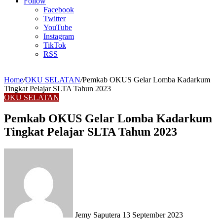
Article
Follow
Facebook
Twitter
YouTube
Instagram
TikTok
RSS
Home
/
OKU SELATAN
/
Pemkab OKUS Gelar Lomba Kadarkum
Tingkat Pelajar SLTA Tahun 2023
OKU SELATAN
Pemkab OKUS Gelar Lomba Kadarkum
Tingkat Pelajar SLTA Tahun 2023
Send
an
email
Jemy Saputera
13 September 2023