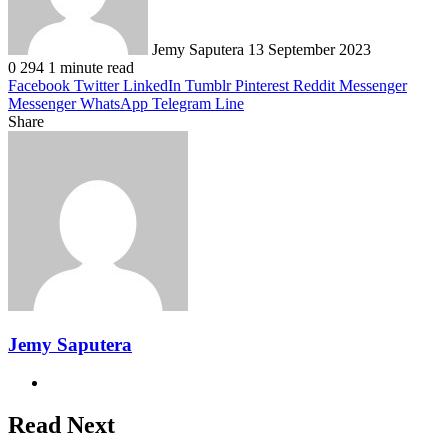
Jemy Saputera
13 September 2023
0
294
1 minute read
Facebook
Twitter
LinkedIn
Tumblr
Pinterest
Reddit
Messenger
Messenger
WhatsApp
Telegram
Line
Share
Facebook
Twitter
LinkedIn
Pinterest
Reddit
Messenger
Messenger
WhatsApp
Telegram
Share
Print
via
Email
Jemy Saputera
Website
Read Next