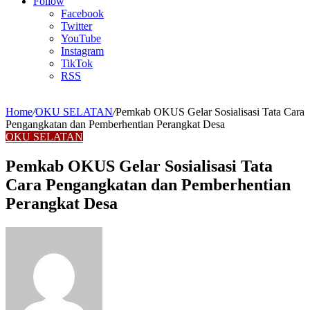
Article
Follow
Facebook
Twitter
YouTube
Instagram
TikTok
RSS
Home
/
OKU SELATAN
/
Pemkab OKUS Gelar Sosialisasi Tata Cara
Pengangkatan dan Pemberhentian Perangkat Desa
OKU SELATAN
Pemkab OKUS Gelar Sosialisasi Tata
Cara Pengangkatan dan Pemberhentian
Perangkat Desa
Send
an
email