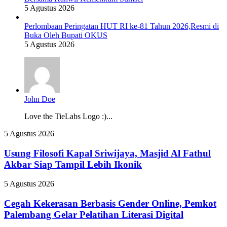
5 Agustus 2026
Perlombaan Peringatan HUT RI ke-81 Tahun 2026,Resmi di
Buka Oleh Bupati OKUS
5 Agustus 2026
John Doe
Love the TieLabs Logo :)...
Usung
5 Agustus 2026
Filosofi
Kapal
Usung Filosofi Kapal Sriwijaya, Masjid Al Fathul
Sriwijaya,
Akbar Siap Tampil Lebih Ikonik
Masjid
Al
Cegah
5 Agustus 2026
Fathul
Kekerasan
Akbar
Berbasis
Cegah Kekerasan Berbasis Gender Online, Pemkot
Siap
Gender
Palembang Gelar Pelatihan Literasi Digital
Tampil
Online,
Lebih