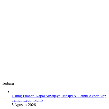
OKUS
Terbaru
Usung Filosofi Kapal Sriwijaya, Masjid Al Fathul Akbar Siap
Tampil Lebih Ikonik
5 Agustus 2026