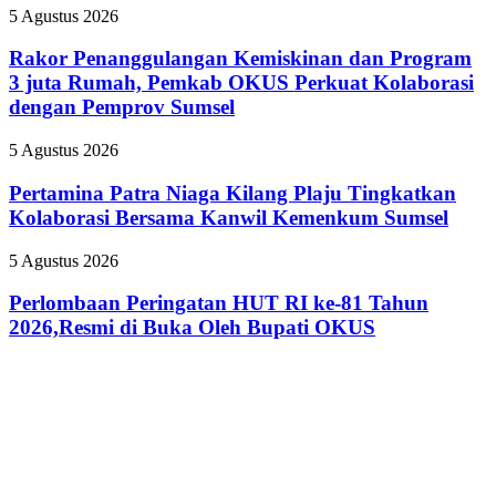
Pemkot
Ikonik
Rakor
5 Agustus 2026
Palembang
Penanggulangan
Gelar
Kemiskinan
Rakor Penanggulangan Kemiskinan dan Program
Pelatihan
dan
3 juta Rumah, Pemkab OKUS Perkuat Kolaborasi
Literasi
Program
Digital
dengan Pemprov Sumsel
3
juta
Pertamina
5 Agustus 2026
Rumah,
Patra
Pemkab
Niaga
Pertamina Patra Niaga Kilang Plaju Tingkatkan
OKUS
Kilang
Perkuat
Kolaborasi Bersama Kanwil Kemenkum Sumsel
Plaju
Kolaborasi
Tingkatkan
dengan
Perlombaan
5 Agustus 2026
Kolaborasi
Pemprov
Peringatan
Bersama
Sumsel
HUT
Perlombaan Peringatan HUT RI ke-81 Tahun
Kanwil
RI
2026,Resmi di Buka Oleh Bupati OKUS
Kemenkum
ke-
Sumsel
81
Tahun
2026,Resmi
di
Buka
Oleh
Bupati