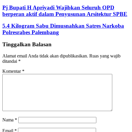
address
Pj Bupati H Apriyadi Wajibkan Seluruh OPD
berperan aktif dalam Penyusunan Arsitektur SPBE
5,4 Kilogram Sabu Dimusnahkan Satres Narkoba
Polresrabes Palembang
Tinggalkan Balasan
Alamat email Anda tidak akan dipublikasikan.
Ruas yang wajib
ditandai
*
Komentar
*
Nama
*
Email
*