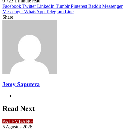
0
723
1 minute read
Facebook
Twitter
LinkedIn
Tumblr
Pinterest
Reddit
Messenger
Messenger
WhatsApp
Telegram
Line
Share
Facebook
Twitter
LinkedIn
Pinterest
Reddit
Messenger
Messenger
WhatsApp
Telegram
Share
Print
via
Email
Jemy Saputera
Website
Read Next
PALEMBANG
5 Agustus 2026