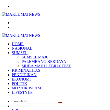
Menu
Search
for
Log
In
HOME
NASIONAL
SUMSEL
SUMSEL MAJU
PALEMBANG BERDAYA
MUBA MAJU LEBIH CEPAT
KRIMINALITAS
PENDIDIKAN
EKONOMI
POLITIK
MOZAIK ISLAM
LIFESTYLE
Search
Random
for