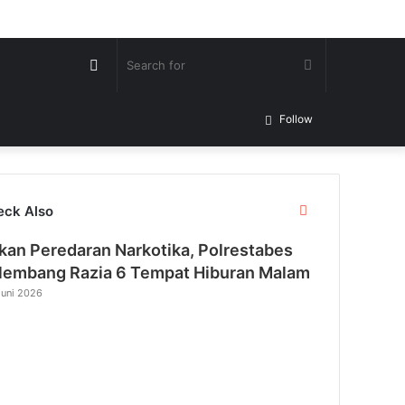
Random
Search
Article
for
Follow
Close
eck Also
kan Peredaran Narkotika, Polrestabes
lembang Razia 6 Tempat Hiburan Malam
Juni 2026