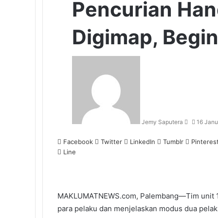
Pencurian Han
Digimap, Begini
Send
an
email
Jemy Saputera
16 Janu
Facebook
Twitter
LinkedIn
Tumblr
Pinteres
Line
MAKLUMATNEWS.com, Palembang—Tim unit 1 s
para pelaku dan menjelaskan modus dua pelak