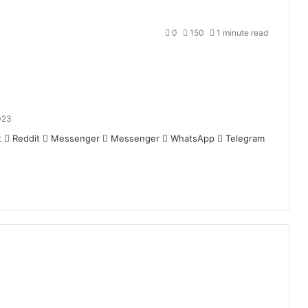
0
150
1 minute read
023
t
Reddit
Messenger
Messenger
WhatsApp
Telegram