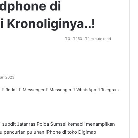
dphone di
 Kronoliginya..!
0
150
1 minute read
ari 2023
t
Reddit
Messenger
Messenger
WhatsApp
Telegram
ubdit Jatanras Polda Sumsel kemabli menampilkan
u pencurian puluhan iPhone di toko Digimap