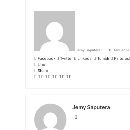
Send
an
email
Jemy Saputera
16 Januari 2
Facebook
Twitter
LinkedIn
Tumblr
Pinteres
Line
Share
Facebook
Twitter
LinkedIn
Pinterest
Reddit
Messenger
Messenger
WhatsApp
Telegram
Share
Print
via
Email
Jemy Saputera
Website