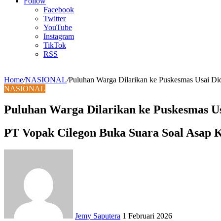
Article
Follow
Facebook
Twitter
YouTube
Instagram
TikTok
RSS
Home
/
NASIONAL
/
Puluhan Warga Dilarikan ke Puskesmas Usai Di
NASIONAL
Puluhan Warga Dilarikan ke Puskesmas Us
PT Vopak Cilegon Buka Suara Soal Asap K
Send
an
email
Jemy Saputera
1 Februari 2026