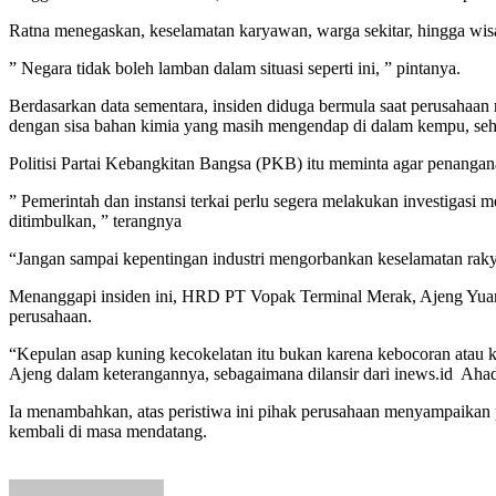
Ratna menegaskan, keselamatan karyawan, warga sekitar, hingga wisat
” Negara tidak boleh lamban dalam situasi seperti ini, ” pintanya.
Berdasarkan data sementara, insiden diduga bermula saat perusahaa
dengan sisa bahan kimia yang masih mengendap di dalam kempu, seh
Politisi Partai Kebangkitan Bangsa (PKB) itu meminta agar penangana
” Pemerintah dan instansi terkai perlu segera melakukan investiga
ditimbulkan, ” terangnya
“Jangan sampai kepentingan industri mengorbankan keselamatan rakyat.
Menanggapi insiden ini, HRD PT Vopak Terminal Merak, Ajeng Yuanit
perusahaan.
“Kepulan asap kuning kecokelatan itu bukan karena kebocoran atau 
Ajeng dalam keterangannya, sebagaimana dilansir dari inews.id Aha
Ia menambahkan, atas peristiwa ini pihak perusahaan menyampaikan p
kembali di masa mendatang.
Send