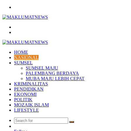
Menu
Search
for
Log
In
HOME
NASIONAL
SUMSEL
SUMSEL MAJU
PALEMBANG BERDAYA
MUBA MAJU LEBIH CEPAT
KRIMINALITAS
PENDIDIKAN
EKONOMI
POLITIK
MOZAIK ISLAM
LIFESTYLE
Search
Random
for