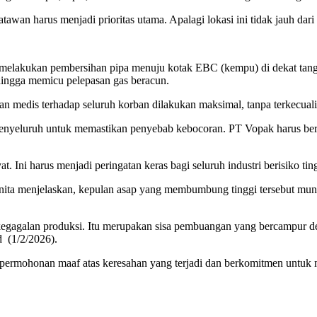
awan harus menjadi prioritas utama. Apalagi lokasi ini tidak jauh dar
n melakukan pembersihan pipa menuju kotak EBC (kempu) di dekat tangk
ingga memicu pelepasan gas beracun.
n medis terhadap seluruh korban dilakukan maksimal, tanpa terkecuali
si menyeluruh untuk memastikan penyebab kebocoran. PT Vopak harus b
 Ini harus menjadi peringatan keras bagi seluruh industri berisiko tin
a menjelaskan, kepulan asap yang membumbung tinggi tersebut muncul 
kegagalan produksi. Itu merupakan sisa pembuangan yang bercampur de
d (1/2/2026).
ermohonan maaf atas keresahan yang terjadi dan berkomitmen untuk me