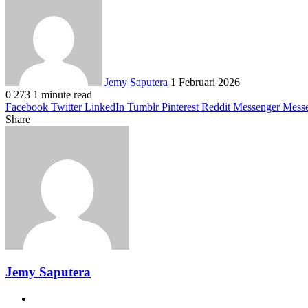
an
email
Jemy Saputera
1 Februari 2026
0
273
1 minute read
Facebook
Twitter
LinkedIn
Tumblr
Pinterest
Reddit
Messenger
Mess
Share
Facebook
Twitter
LinkedIn
Pinterest
Reddit
Messenger
Messenger
WhatsApp
Telegram
Share
Print
via
Email
Jemy Saputera
Website