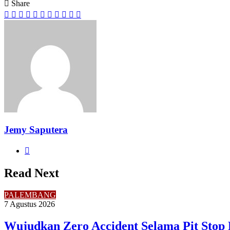
Share
Facebook
Twitter
LinkedIn
Pinterest
Reddit
Messenger
Messenger
WhatsApp
Telegram
Share
Print
via
Email
Jemy Saputera
Website
Read Next
PALEMBANG
7 Agustus 2026
Wujudkan Zero Accident Selama Pit Stop 