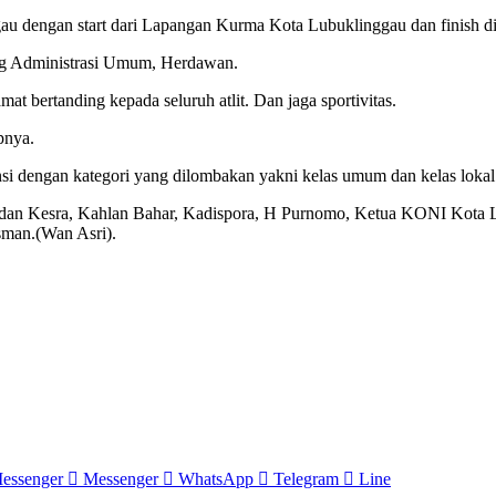
au dengan start dari Lapangan Kurma Kota Lubuklinggau dan finish d
dang Administrasi Umum, Herdawan.
 bertanding kepada seluruh atlit. Dan jaga sportivitas.
apnya.
si dengan kategori yang dilombakan yakni kelas umum dan kelas lokal
han dan Kesra, Kahlan Bahar, Kadispora, H Purnomo, Ketua KONI Kot
sman.(Wan Asri).
essenger
Messenger
WhatsApp
Telegram
Line