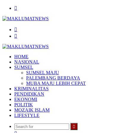
Menu
Search
for
Log
In
HOME
NASIONAL
SUMSEL
SUMSEL MAJU
PALEMBANG BERDAYA
MUBA MAJU LEBIH CEPAT
KRIMINALITAS
PENDIDIKAN
EKONOMI
POLITIK
MOZAIK ISLAM
LIFESTYLE
Search
Random