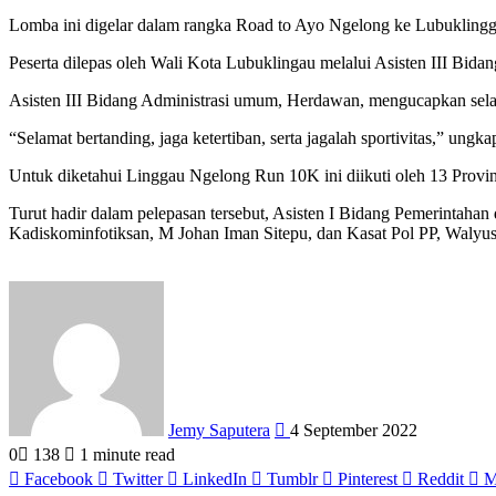
Lomba ini digelar dalam rangka Road to Ayo Ngelong ke Lubuklingg
Peserta dilepas oleh Wali Kota Lubuklingau melalui Asisten III Bi
Asisten III Bidang Administrasi umum, Herdawan, mengucapkan selamat
“Selamat bertanding, jaga ketertiban, serta jagalah sportivitas,” ungk
Untuk diketahui Linggau Ngelong Run 10K ini diikuti oleh 13 Provin
Turut hadir dalam pelepasan tersebut, Asisten I Bidang Pemerinta
Kadiskominfotiksan, M Johan Iman Sitepu, dan Kasat Pol PP, Walyu
Send
an
email
Jemy Saputera
4 September 2022
0
138
1 minute read
Facebook
Twitter
LinkedIn
Tumblr
Pinterest
Reddit
M