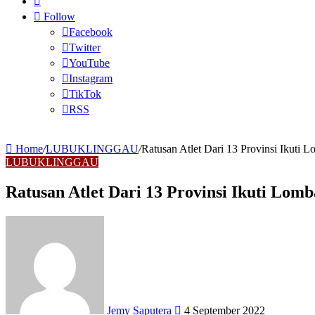
for
Article
Follow
Facebook
Twitter
YouTube
Instagram
TikTok
RSS
Home
/
LUBUKLINGGAU
/
Ratusan Atlet Dari 13 Provinsi Ikut
LUBUKLINGGAU
Ratusan Atlet Dari 13 Provinsi Ikuti Lo
Send
an
email
Jemy Saputera
4 September 2022