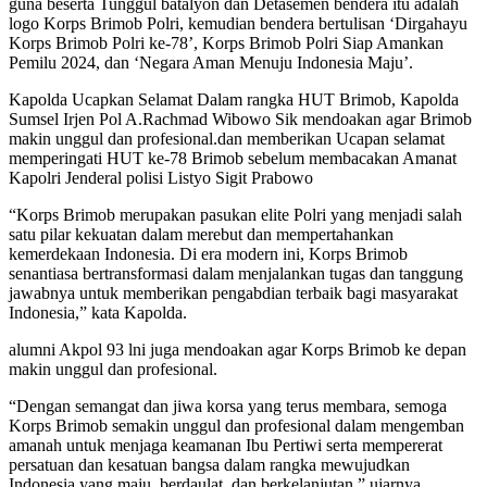
guna beserta Tunggul batalyon dan Detasemen bendera itu adalah
logo Korps Brimob Polri, kemudian bendera bertulisan ‘Dirgahayu
Korps Brimob Polri ke-78’, Korps Brimob Polri Siap Amankan
Pemilu 2024, dan ‘Negara Aman Menuju Indonesia Maju’.
Kapolda Ucapkan Selamat Dalam rangka HUT Brimob, Kapolda
Sumsel Irjen Pol A.Rachmad Wibowo Sik mendoakan agar Brimob
makin unggul dan profesional.dan memberikan Ucapan selamat
memperingati HUT ke-78 Brimob sebelum membacakan Amanat
Kapolri Jenderal polisi Listyo Sigit Prabowo
“Korps Brimob merupakan pasukan elite Polri yang menjadi salah
satu pilar kekuatan dalam merebut dan mempertahankan
kemerdekaan Indonesia. Di era modern ini, Korps Brimob
senantiasa bertransformasi dalam menjalankan tugas dan tanggung
jawabnya untuk memberikan pengabdian terbaik bagi masyarakat
Indonesia,” kata Kapolda.
alumni Akpol 93 lni juga mendoakan agar Korps Brimob ke depan
makin unggul dan profesional.
“Dengan semangat dan jiwa korsa yang terus membara, semoga
Korps Brimob semakin unggul dan profesional dalam mengemban
amanah untuk menjaga keamanan Ibu Pertiwi serta mempererat
persatuan dan kesatuan bangsa dalam rangka mewujudkan
Indonesia yang maju, berdaulat, dan berkelanjutan,” ujarnya.