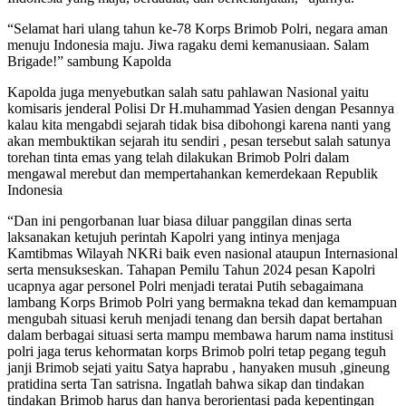
“Selamat hari ulang tahun ke-78 Korps Brimob Polri, negara aman
menuju Indonesia maju. Jiwa ragaku demi kemanusiaan. Salam
Brigade!” sambung Kapolda
Kapolda juga menyebutkan salah satu pahlawan Nasional yaitu
komisaris jenderal Polisi Dr H.muhammad Yasien dengan Pesannya
kalau kita mengabdi sejarah tidak bisa dibohongi karena nanti yang
akan membuktikan sejarah itu sendiri , pesan tersebut salah satunya
torehan tinta emas yang telah dilakukan Brimob Polri dalam
mengawal merebut dan mempertahankan kemerdekaan Republik
Indonesia
“Dan ini pengorbanan luar biasa diluar panggilan dinas serta
laksanakan ketujuh perintah Kapolri yang intinya menjaga
Kamtibmas Wilayah NKRi baik even nasional ataupun Internasional
serta mensukseskan. Tahapan Pemilu Tahun 2024 pesan Kapolri
ucapnya agar personel Polri menjadi teratai Putih sebagaimana
lambang Korps Brimob Polri yang bermakna tekad dan kemampuan
mengubah situasi keruh menjadi tenang dan bersih dapat bertahan
dalam berbagai situasi serta mampu membawa harum nama institusi
polri jaga terus kehormatan korps Brimob polri tetap pegang teguh
janji Brimob sejati yaitu Satya haprabu , hanyaken musuh ,gineung
pratidina serta Tan satrisna. Ingatlah bahwa sikap dan tindakan
tindakan Brimob harus dan hanya berorientasi pada kepentingan