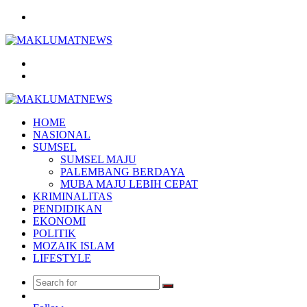
Menu
Search
for
Log
In
HOME
NASIONAL
SUMSEL
SUMSEL MAJU
PALEMBANG BERDAYA
MUBA MAJU LEBIH CEPAT
KRIMINALITAS
PENDIDIKAN
EKONOMI
POLITIK
MOZAIK ISLAM
LIFESTYLE
Search
Random
for