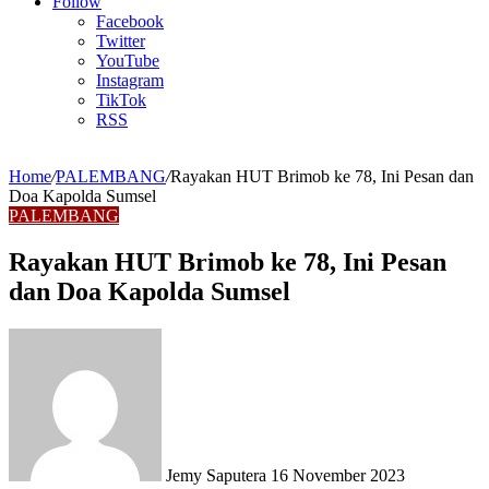
Article
Follow
Facebook
Twitter
YouTube
Instagram
TikTok
RSS
Home
/
PALEMBANG
/
Rayakan HUT Brimob ke 78, Ini Pesan dan
Doa Kapolda Sumsel
PALEMBANG
Rayakan HUT Brimob ke 78, Ini Pesan
dan Doa Kapolda Sumsel
Send
an
email
Jemy Saputera
16 November 2023