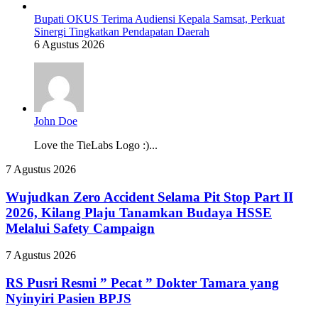
Bupati OKUS Terima Audiensi Kepala Samsat, Perkuat
Sinergi Tingkatkan Pendapatan Daerah
6 Agustus 2026
John Doe
Love the TieLabs Logo :)...
Wujudkan
7 Agustus 2026
Zero
Accident
Wujudkan Zero Accident Selama Pit Stop Part II
Selama
2026, Kilang Plaju Tanamkan Budaya HSSE
Pit
Melalui Safety Campaign
Stop
Part
RS
7 Agustus 2026
II
Pusri
2026,
Resmi
RS Pusri Resmi ” Pecat ” Dokter Tamara yang
Kilang
”
Plaju
Nyinyiri Pasien BPJS
Pecat
Tanamkan