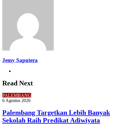
Facebook
Twitter
LinkedIn
Pinterest
Reddit
Messenger
Messenger
WhatsApp
Telegram
Share
Print
via
Email
Jemy Saputera
Website
Read Next
PALEMBANG
6 Agustus 2026
Palembang Targetkan Lebih Banyak
Sekolah Raih Predikat Adiwiyata