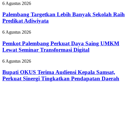
”
Budaya
Palembang
6 Agustus 2026
Dokter
HSSE
Targetkan
Tamara
Melalui
Lebih
Palembang Targetkan Lebih Banyak Sekolah Raih
yang
Safety
Banyak
Predikat Adiwiyata
Nyinyiri
Campaign
Sekolah
Pasien
Raih
BPJS
Pemkot
6 Agustus 2026
Predikat
Palembang
Adiwiyata
Perkuat
Pemkot Palembang Perkuat Daya Saing UMKM
Daya
Lewat Seminar Transformasi Digital
Saing
UMKM
Bupati
6 Agustus 2026
Lewat
OKUS
Seminar
Terima
Bupati OKUS Terima Audiensi Kepala Samsat,
Transformasi
Audiensi
Perkuat Sinergi Tingkatkan Pendapatan Daerah
Digital
Kepala
Samsat,
Perkuat
Sinergi
Tingkatkan
Pendapatan
Daerah