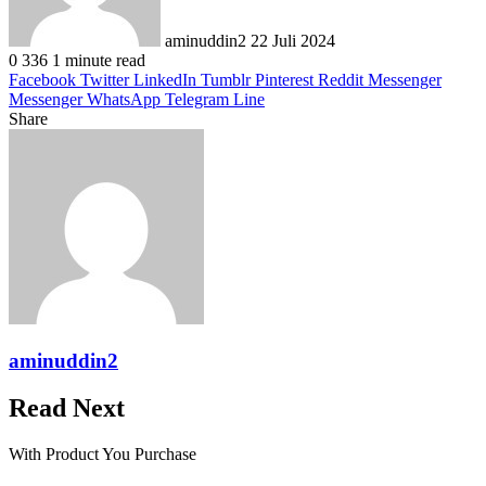
aminuddin2
22 Juli 2024
0
336
1 minute read
Facebook
Twitter
LinkedIn
Tumblr
Pinterest
Reddit
Messenger
Messenger
WhatsApp
Telegram
Line
Share
Facebook
Twitter
LinkedIn
Pinterest
Reddit
Messenger
Messenger
WhatsApp
Telegram
Share
Print
via
Email
aminuddin2
Read Next
With Product You Purchase