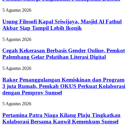
Kepala
Samsat,
Usung
5 Agustus 2026
Perkuat
Filosofi
Sinergi
Kapal
Usung Filosofi Kapal Sriwijaya, Masjid Al Fathul
Tingkatkan
Sriwijaya,
Akbar Siap Tampil Lebih Ikonik
Pendapatan
Masjid
Daerah
Al
Cegah
5 Agustus 2026
Fathul
Kekerasan
Akbar
Berbasis
Cegah Kekerasan Berbasis Gender Online, Pemkot
Siap
Gender
Palembang Gelar Pelatihan Literasi Digital
Tampil
Online,
Lebih
Pemkot
Ikonik
Rakor
5 Agustus 2026
Palembang
Penanggulangan
Gelar
Kemiskinan
Rakor Penanggulangan Kemiskinan dan Program
Pelatihan
dan
3 juta Rumah, Pemkab OKUS Perkuat Kolaborasi
Literasi
Program
Digital
dengan Pemprov Sumsel
3
juta
Pertamina
5 Agustus 2026
Rumah,
Patra
Pemkab
Niaga
Pertamina Patra Niaga Kilang Plaju Tingkatkan
OKUS
Kilang
Perkuat
Kolaborasi Bersama Kanwil Kemenkum Sumsel
Plaju
Kolaborasi
Tingkatkan