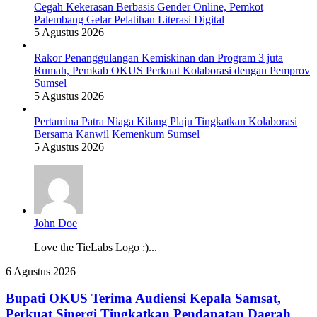
Cegah Kekerasan Berbasis Gender Online, Pemkot
Palembang Gelar Pelatihan Literasi Digital
5 Agustus 2026
Rakor Penanggulangan Kemiskinan dan Program 3 juta
Rumah, Pemkab OKUS Perkuat Kolaborasi dengan Pemprov
Sumsel
5 Agustus 2026
Pertamina Patra Niaga Kilang Plaju Tingkatkan Kolaborasi
Bersama Kanwil Kemenkum Sumsel
5 Agustus 2026
John Doe
Love the TieLabs Logo :)...
Bupati
6 Agustus 2026
OKUS
Terima
Bupati OKUS Terima Audiensi Kepala Samsat,
Audiensi
Perkuat Sinergi Tingkatkan Pendapatan Daerah