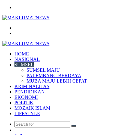
Menu
Search
for
Log
In
HOME
NASIONAL
SUMSEL
SUMSEL MAJU
PALEMBANG BERDAYA
MUBA MAJU LEBIH CEPAT
KRIMINALITAS
PENDIDIKAN
EKONOMI
POLITIK
MOZAIK ISLAM
LIFESTYLE
Search
Random
for