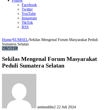
Article
Follow
Facebook
Twitter
YouTube
Instagram
TikTok
RSS
Home
/
SUMSEL
/
Sekilas Mengenal Forum Masyarakat Peduli
Sumatera Selatan
SUMSEL
Sekilas Mengenal Forum Masyarakat
Peduli Sumatera Selatan
Send
an
email
aminuddin2
22 Juli 2024