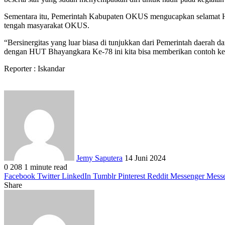
Sementara itu, Pemerintah Kabupaten OKUS mengucapkan selamat Ha
tengah masyarakat OKUS.
“Bersinergitas yang luar biasa di tunjukkan dari Pemerintah daera
dengan HUT Bhayangkara Ke-78 ini kita bisa memberikan contoh ke ma
Reporter : Iskandar
Send
an
email
Jemy Saputera
14 Juni 2024
0
208
1 minute read
Facebook
Twitter
LinkedIn
Tumblr
Pinterest
Reddit
Messenger
Mess
Share
Facebook
Twitter
LinkedIn
Pinterest
Reddit
Messenger
Messenger
WhatsApp
Telegram
Share
Print
via
Email