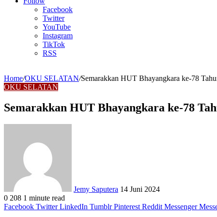
Article
Follow
Facebook
Twitter
YouTube
Instagram
TikTok
RSS
Home
/
OKU SELATAN
/
Semarakkan HUT Bhayangkara ke-78 Tahun
OKU SELATAN
Semarakkan HUT Bhayangkara ke-78 Tahu
Send
an
email
Jemy Saputera
14 Juni 2024
0
208
1 minute read
Facebook
Twitter
LinkedIn
Tumblr
Pinterest
Reddit
Messenger
Mess