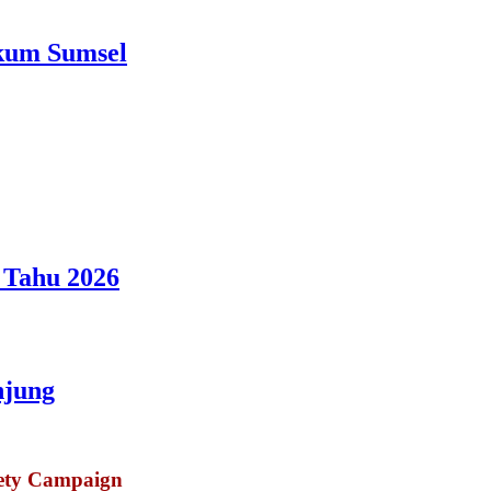
nkum Sumsel
 Tahu 2026
njung
fety Campaign