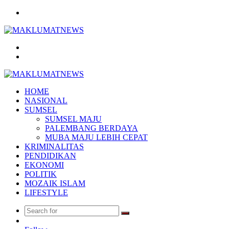
Menu
Search
for
Log
In
HOME
NASIONAL
SUMSEL
SUMSEL MAJU
PALEMBANG BERDAYA
MUBA MAJU LEBIH CEPAT
KRIMINALITAS
PENDIDIKAN
EKONOMI
POLITIK
MOZAIK ISLAM
LIFESTYLE
Search
Random
for