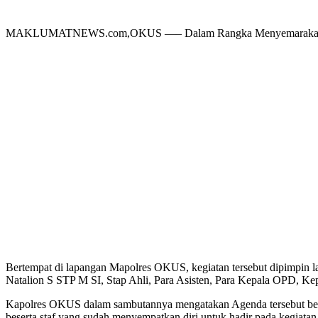
MAKLUMATNEWS.com,OKUS —– Dalam Rangka Menyemarakan Hari U
Bertempat di lapangan Mapolres OKUS, kegiatan tersebut dipimpi
Natalion S STP M SI, Stap Ahli, Para Asisten, Para Kepala OPD, K
Kapolres OKUS dalam sambutannya mengatakan Agenda tersebut ber
beserta staf yang sudah menyempatkan diri untuk hadir pada kegiatan h