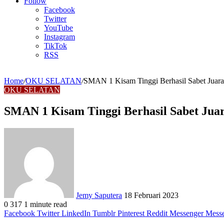
Article
Follow
Facebook
Twitter
YouTube
Instagram
TikTok
RSS
Home
/
OKU SELATAN
/
SMAN 1 Kisam Tinggi Berhasil Sabet Juar
OKU SELATAN
SMAN 1 Kisam Tinggi Berhasil Sabet Juar
Send
an
email
Jemy Saputera
18 Februari 2023
0
317
1 minute read
Facebook
Twitter
LinkedIn
Tumblr
Pinterest
Reddit
Messenger
Mess