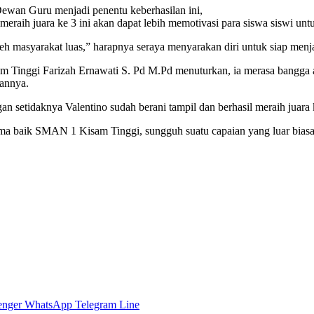
 Dewan Guru menjadi penentu keberhasilan ini,
raih juara ke 3 ini akan dapat lebih memotivasi para siswa siswi untu
h masyarakat luas,” harapnya seraya menyarakan diri untuk siap men
inggi Farizah Ernawati S. Pd M.Pd menuturkan, ia merasa bangga ata
pannya.
 setidaknya Valentino sudah berani tampil dan berhasil meraih juara 
ma baik SMAN 1 Kisam Tinggi, sungguh suatu capaian yang luar biasa,
enger
WhatsApp
Telegram
Line