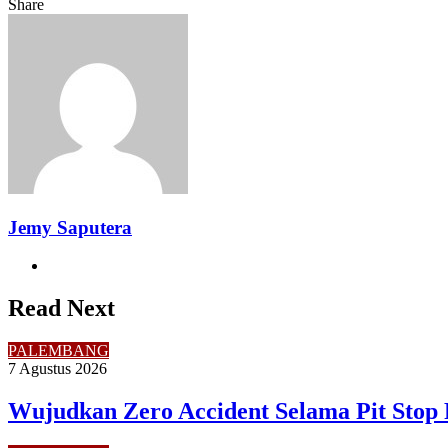
Share
Facebook
Twitter
LinkedIn
Pinterest
Reddit
Messenger
Messenger
WhatsApp
Telegram
Share
Print
via
Email
Jemy Saputera
Website
Read Next
PALEMBANG
7 Agustus 2026
Wujudkan Zero Accident Selama Pit Stop 