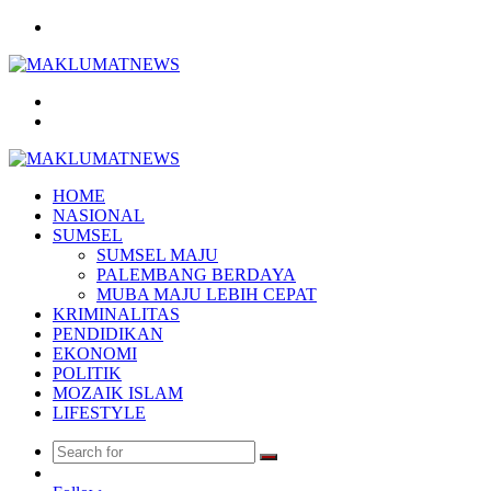
Menu
Search
for
Log
In
HOME
NASIONAL
SUMSEL
SUMSEL MAJU
PALEMBANG BERDAYA
MUBA MAJU LEBIH CEPAT
KRIMINALITAS
PENDIDIKAN
EKONOMI
POLITIK
MOZAIK ISLAM
LIFESTYLE
Search
Random
for