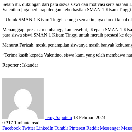
Selain itu, dukungan dari para siswa siswi dan motivasi serta arahan
Valentino juga berharap dengan keberhasilan SMAN 1 Kisam Tinggi me
” Untuk SMAN 1 Kisam Tinggi semoga semakin jaya dan di kenal ole
Menanggapi prestasi membanggakan tersebut, Kepala SMAN 1 Kisam T
para siswa siswi SMAN 1 Kisam Tinggi untuk meraih prestasi ke de
Menurut Farizah, meski penampilan siswanya masih banyak kekurangan
“Terima kasih kepada Valentino, siswa kami yang telah membawa na
Reporter : Iskandar
Send
an
email
Jemy Saputera
18 Februari 2023
0
317
1 minute read
Facebook
Twitter
LinkedIn
Tumblr
Pinterest
Reddit
Messenger
Mess