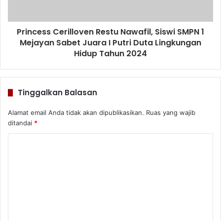
Princess Cerilloven Restu Nawafil, Siswi SMPN 1
Mejayan Sabet Juara I Putri Duta Lingkungan
Hidup Tahun 2024
Tinggalkan Balasan
Alamat email Anda tidak akan dipublikasikan.
Ruas yang wajib
ditandai
*
K
o
m
e
n
t