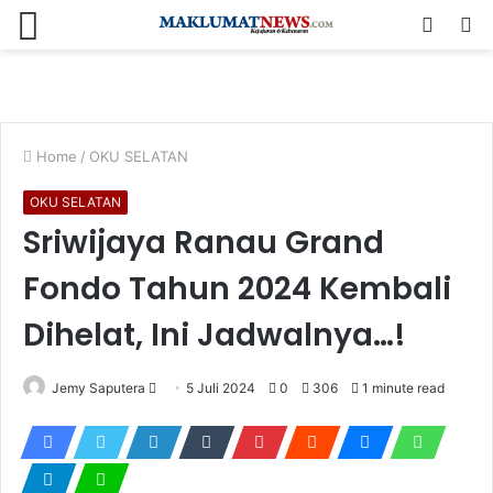
Menu
Log
S
In
fo
Home
/
OKU SELATAN
OKU SELATAN
Sriwijaya Ranau Grand
Fondo Tahun 2024 Kembali
Dihelat, Ini Jadwalnya…!
Send
Jemy Saputera
5 Juli 2024
0
306
1 minute read
an
email