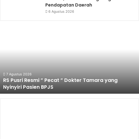
Pendapatan Daerah
6 Agustus 2026
Palembang
Targetkan
Lebih
Banyak
Sekolah
Raih
Predikat
Adiwiyata
6 Agustus 2026
 yang
Palembang Targetkan Lebih Banyak Seko
Predikat Adiwiyata