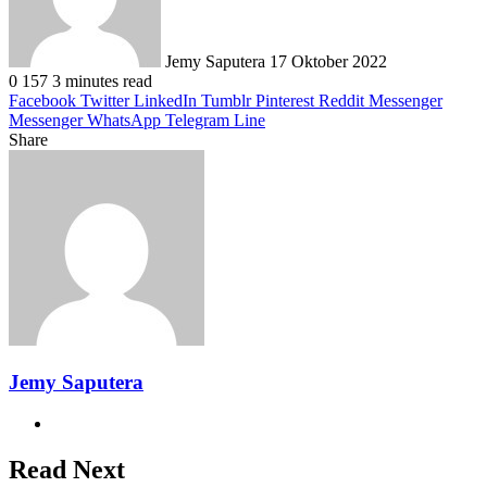
Jemy Saputera
17 Oktober 2022
0
157
3 minutes read
Facebook
Twitter
LinkedIn
Tumblr
Pinterest
Reddit
Messenger
Messenger
WhatsApp
Telegram
Line
Share
Facebook
Twitter
LinkedIn
Pinterest
Reddit
Messenger
Messenger
WhatsApp
Telegram
Share
Print
via
Email
Jemy Saputera
Website
Read Next