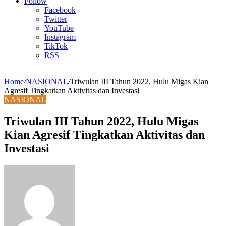
Article
Follow
Facebook
Twitter
YouTube
Instagram
TikTok
RSS
Home
/
NASIONAL
/
Triwulan III Tahun 2022, Hulu Migas Kian
Agresif Tingkatkan Aktivitas dan Investasi
NASIONAL
Triwulan III Tahun 2022, Hulu Migas
Kian Agresif Tingkatkan Aktivitas dan
Investasi
Send
an
email