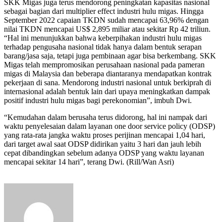
SKK Migas juga terus mendorong peningkatan kapasitas nasional
sebagai bagian dari multiplier effect industri hulu migas. Hingga
September 2022 capaian TKDN sudah mencapai 63,96% dengan
nilai TKDN mencapai US$ 2,895 miliar atau sekitar Rp 42 triliun.
“Hal ini menunjukkan bahwa keberpihakan industri hulu migas
terhadap pengusaha nasional tidak hanya dalam bentuk serapan
barang/jasa saja, tetapi juga pembinaan agar bisa berkembang. SKK
Migas telah mempromosikan perusahaan nasional pada pameran
migas di Malaysia dan beberapa diantaranya mendapatkan kontrak
pekerjaan di sana. Mendorong industri nasional untuk berkiprah di
internasional adalah bentuk lain dari upaya meningkatkan dampak
positif industri hulu migas bagi perekonomian”, imbuh Dwi.
“Kemudahan dalam berusaha terus didorong, hal ini nampak dari
waktu penyelesaian dalam layanan one door service policy (ODSP)
yang rata-rata jangka waktu proses perijinan mencapai 1,04 hari,
dari target awal saat ODSP didirikan yaitu 3 hari dan jauh lebih
cepat dibandingkan sebelum adanya ODSP yang waktu layanan
mencapai sekitar 14 hari”, terang Dwi. (Rill/Wan Asri)
Send
an
email