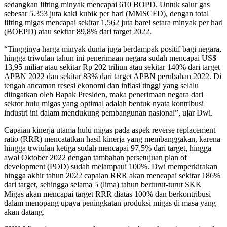
sedangkan lifting minyak mencapai 610 BOPD. Untuk salur gas
sebesar 5.353 juta kaki kubik per hari (MMSCFD), dengan total
lifting migas mencapai sekitar 1,562 juta barel setara minyak per hari
(BOEPD) atau sekitar 89,8% dari target 2022.
“Tingginya harga minyak dunia juga berdampak positif bagi negara,
hingga triwulan tahun ini penerimaan negara sudah mencapai US$
13,95 miliar atau sekitar Rp 202 triliun atau sekitar 140% dari target
APBN 2022 dan sekitar 83% dari target APBN perubahan 2022. Di
tengah ancaman resesi ekonomi dan inflasi tinggi yang selalu
diingatkan oleh Bapak Presiden, maka penerimaan negara dari
sektor hulu migas yang optimal adalah bentuk nyata kontribusi
industri ini dalam mendukung pembangunan nasional”, ujar Dwi.
Capaian kinerja utama hulu migas pada aspek reverse replacement
ratio (RRR) mencatatkan hasil kinerja yang membanggakan, karena
hingga trwiulan ketiga sudah mencapai 97,5% dari target, hingga
awal Oktober 2022 dengan tambahan persetujuan plan of
development (POD) sudah melampaui 100%. Dwi memperkirakan
hingga akhir tahun 2022 capaian RRR akan mencapai sekitar 186%
dari target, sehingga selama 5 (lima) tahun berturut-turut SKK
Migas akan mencapai target RRR diatas 100% dan berkontribusi
dalam menopang upaya peningkatan produksi migas di masa yang
akan datang.