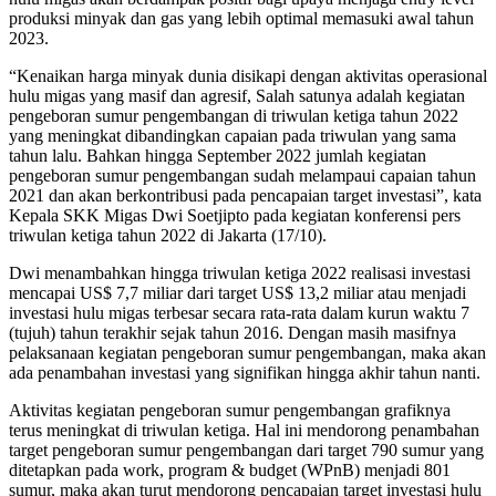
produksi minyak dan gas yang lebih optimal memasuki awal tahun
2023.
“Kenaikan harga minyak dunia disikapi dengan aktivitas operasional
hulu migas yang masif dan agresif, Salah satunya adalah kegiatan
pengeboran sumur pengembangan di triwulan ketiga tahun 2022
yang meningkat dibandingkan capaian pada triwulan yang sama
tahun lalu. Bahkan hingga September 2022 jumlah kegiatan
pengeboran sumur pengembangan sudah melampaui capaian tahun
2021 dan akan berkontribusi pada pencapaian target investasi”, kata
Kepala SKK Migas Dwi Soetjipto pada kegiatan konferensi pers
triwulan ketiga tahun 2022 di Jakarta (17/10).
Dwi menambahkan hingga triwulan ketiga 2022 realisasi investasi
mencapai US$ 7,7 miliar dari target US$ 13,2 miliar atau menjadi
investasi hulu migas terbesar secara rata-rata dalam kurun waktu 7
(tujuh) tahun terakhir sejak tahun 2016. Dengan masih masifnya
pelaksanaan kegiatan pengeboran sumur pengembangan, maka akan
ada penambahan investasi yang signifikan hingga akhir tahun nanti.
Aktivitas kegiatan pengeboran sumur pengembangan grafiknya
terus meningkat di triwulan ketiga. Hal ini mendorong penambahan
target pengeboran sumur pengembangan dari target 790 sumur yang
ditetapkan pada work, program & budget (WPnB) menjadi 801
sumur, maka akan turut mendorong pencapaian target investasi hulu