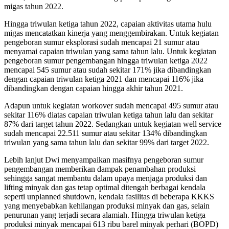
migas tahun 2022.
Hingga triwulan ketiga tahun 2022, capaian aktivitas utama hulu
migas mencatatkan kinerja yang menggembirakan. Untuk kegiatan
pengeboran sumur eksplorasi sudah mencapai 21 sumur atau
menyamai capaian triwulan yang sama tahun lalu. Untuk kegiatan
pengeboran sumur pengembangan hingga triwulan ketiga 2022
mencapai 545 sumur atau sudah sekitar 171% jika dibandingkan
dengan capaian triwulan ketiga 2021 dan mencapai 116% jika
dibandingkan dengan capaian hingga akhir tahun 2021.
Adapun untuk kegiatan workover sudah mencapai 495 sumur atau
sekitar 116% diatas capaian triwulan ketiga tahun lalu dan sekitar
87% dari target tahun 2022. Sedangkan untuk kegiatan well service
sudah mencapai 22.511 sumur atau sekitar 134% dibandingkan
triwulan yang sama tahun lalu dan sekitar 99% dari target 2022.
Lebih lanjut Dwi menyampaikan masifnya pengeboran sumur
pengembangan memberikan dampak penambahan produksi
sehingga sangat membantu dalam upaya menjaga produksi dan
lifting minyak dan gas tetap optimal ditengah berbagai kendala
seperti unplanned shutdown, kendala fasilitas di beberapa KKKS
yang menyebabkan kehilangan produksi minyak dan gas, selain
penurunan yang terjadi secara alamiah. Hingga triwulan ketiga
produksi minyak mencapai 613 ribu barel minyak perhari (BOPD)