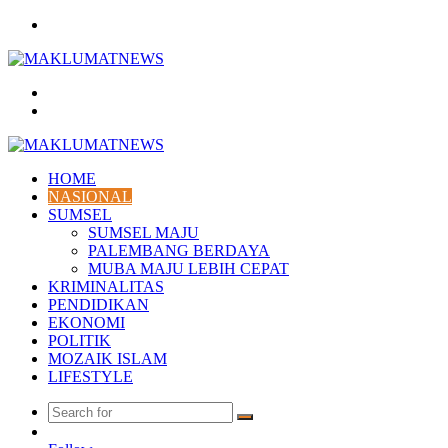
Menu
Search
for
Log
In
HOME
NASIONAL
SUMSEL
SUMSEL MAJU
PALEMBANG BERDAYA
MUBA MAJU LEBIH CEPAT
KRIMINALITAS
PENDIDIKAN
EKONOMI
POLITIK
MOZAIK ISLAM
LIFESTYLE
Search
Random
for