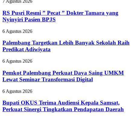
RS
7 Agustus 2026
II
Pusri
2026,
Resmi
RS Pusri Resmi ” Pecat ” Dokter Tamara yang
Kilang
”
Plaju
Nyinyiri Pasien BPJS
Pecat
Tanamkan
”
Budaya
Palembang
6 Agustus 2026
Dokter
HSSE
Targetkan
Tamara
Melalui
Lebih
Palembang Targetkan Lebih Banyak Sekolah Raih
yang
Safety
Banyak
Predikat Adiwiyata
Nyinyiri
Campaign
Sekolah
Pasien
Raih
BPJS
Pemkot
6 Agustus 2026
Predikat
Palembang
Adiwiyata
Perkuat
Pemkot Palembang Perkuat Daya Saing UMKM
Daya
Lewat Seminar Transformasi Digital
Saing
UMKM
Bupati
6 Agustus 2026
Lewat
OKUS
Seminar
Terima
Bupati OKUS Terima Audiensi Kepala Samsat,
Transformasi
Audiensi
Perkuat Sinergi Tingkatkan Pendapatan Daerah
Digital
Kepala
Samsat,
Perkuat
Sinergi
Tingkatkan