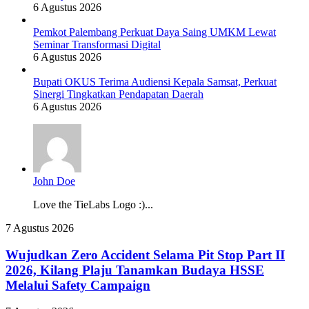
6 Agustus 2026
Pemkot Palembang Perkuat Daya Saing UMKM Lewat
Seminar Transformasi Digital
6 Agustus 2026
Bupati OKUS Terima Audiensi Kepala Samsat, Perkuat
Sinergi Tingkatkan Pendapatan Daerah
6 Agustus 2026
John Doe
Love the TieLabs Logo :)...
Wujudkan
7 Agustus 2026
Zero
Accident
Wujudkan Zero Accident Selama Pit Stop Part II
Selama
2026, Kilang Plaju Tanamkan Budaya HSSE
Pit
Melalui Safety Campaign
Stop
Part