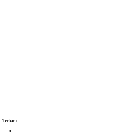
Pendapatan
Daerah
Terbaru