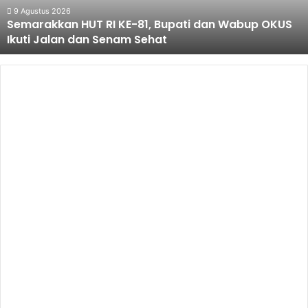
Wabup
9 Agustus 2026
Semarakkan HUT RI KE-81, Bupati dan Wabup OKUS
OKUS
Ikuti Jalan dan Senam Sehat
Ikuti
Jalan
dan
Senam
Sehat