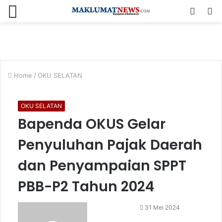
Menu
Log
S
In
fo
Home
/
OKU SELATAN
OKU SELATAN
Bapenda OKUS Gelar
Penyuluhan Pajak Daerah
dan Penyampaian SPPT
PBB-P2 Tahun 2024
Send
31 Mei 2024
an