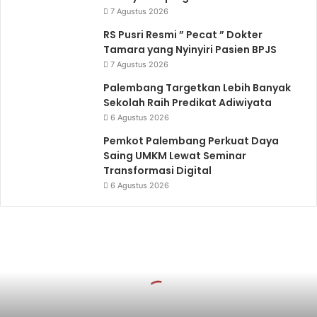
7 Agustus 2026
RS Pusri Resmi ” Pecat ” Dokter
Tamara yang Nyinyiri Pasien BPJS
7 Agustus 2026
Palembang Targetkan Lebih Banyak
Sekolah Raih Predikat Adiwiyata
6 Agustus 2026
Pemkot Palembang Perkuat Daya
Saing UMKM Lewat Seminar
Transformasi Digital
6 Agustus 2026
Semarakkan
HUT
RI
KE-
81,
Bupati
dan