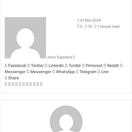
Send
31 Mei 2024
an
0
79
1 minute read
email
Jemy Saputera
Facebook
Twitter
LinkedIn
Tumblr
Pinterest
Reddit
Messenger
Messenger
WhatsApp
Telegram
Line
Share
Facebook
Twitter
LinkedIn
Pinterest
Reddit
Messenger
Messenger
WhatsApp
Telegram
Share
Print
via
Email