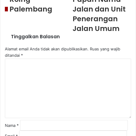
Palembang
Jalan dan Unit
Penerangan
Jalan Umum
Tinggalkan Balasan
Alamat email Anda tidak akan dipublikasikan.
Ruas yang wajib
ditandai
*
K
o
m
e
n
t
a
r
*
Nama
*