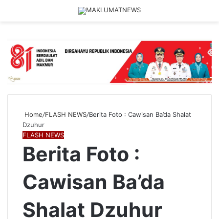
Menu
Log
S
In
fo
Home
/
FLASH NEWS
/
Berita Foto : Cawisan Ba’da Shalat
Dzuhur
FLASH NEWS
Berita Foto :
Cawisan Ba’da
Shalat Dzuhur