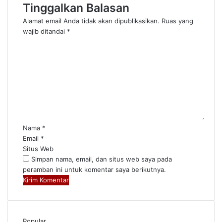
Tinggalkan Balasan
Alamat email Anda tidak akan dipublikasikan.
Ruas yang
wajib ditandai
*
K
o
m
e
n
t
a
r
*
Nama
*
Email
*
Situs Web
Simpan nama, email, dan situs web saya pada
peramban ini untuk komentar saya berikutnya.
Popular