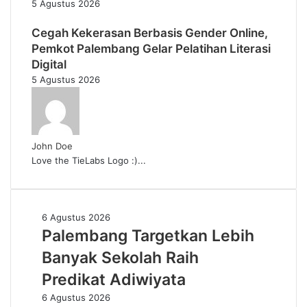
5 Agustus 2026
Cegah Kekerasan Berbasis Gender Online,
Pemkot Palembang Gelar Pelatihan Literasi
Digital
5 Agustus 2026
John Doe
Love the TieLabs Logo :)...
Palembang
6 Agustus 2026
Targetkan
Palembang Targetkan Lebih
Lebih
Banyak Sekolah Raih
Banyak
Sekolah
Predikat Adiwiyata
Raih
Pemkot
6 Agustus 2026
Predikat