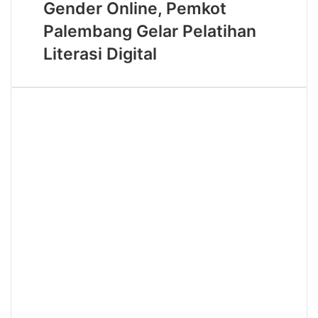
Gender Online, Pemkot
Lebih
Gender
Ikonik
Online,
Palembang Gelar Pelatihan
Pemkot
Literasi Digital
Palembang
Gelar
Pelatihan
Literasi
Digital