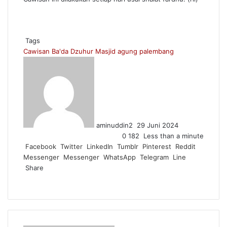
Tags
Cawisan Ba'da Dzuhur
Masjid agung palembang
Send
an
email
aminuddin2
29 Juni 2024
0
182
Less than a minute
Facebook
Twitter
LinkedIn
Tumblr
Pinterest
Reddit
Messenger
Messenger
WhatsApp
Telegram
Line
Share
Facebook
Twitter
LinkedIn
Pinterest
Reddit
Messenger
Messenger
WhatsApp
Telegram
Share
Print
via
Email