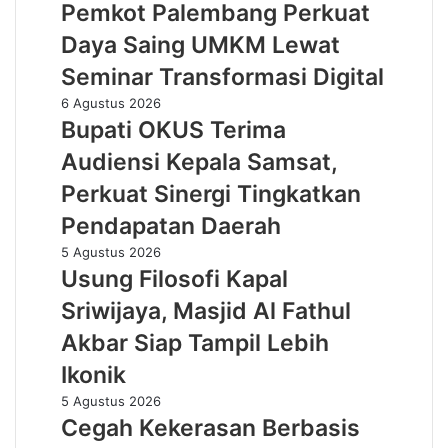
Palembang
Pemkot Palembang Perkuat
Adiwiyata
Perkuat
Daya Saing UMKM Lewat
Daya
Saing
Seminar Transformasi Digital
UMKM
Bupati
6 Agustus 2026
Lewat
OKUS
Bupati OKUS Terima
Seminar
Terima
Transformasi
Audiensi Kepala Samsat,
Audiensi
Digital
Kepala
Perkuat Sinergi Tingkatkan
Samsat,
Pendapatan Daerah
Perkuat
Sinergi
Usung
5 Agustus 2026
Tingkatkan
Filosofi
Usung Filosofi Kapal
Pendapatan
Kapal
Sriwijaya, Masjid Al Fathul
Daerah
Sriwijaya,
Masjid
Akbar Siap Tampil Lebih
Al
Ikonik
Fathul
Akbar
Cegah
5 Agustus 2026
Siap
Kekerasan
Cegah Kekerasan Berbasis
Tampil
Berbasis