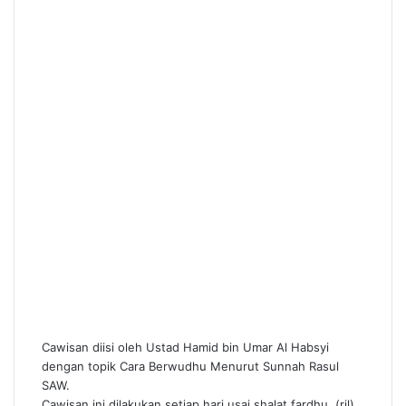
Cawisan diisi oleh Ustad Hamid bin Umar Al Habsyi
dengan topik Cara Berwudhu Menurut Sunnah Rasul
SAW.
Cawisan ini dilakukan setiap hari usai shalat fardhu. (ril)