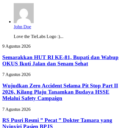
John Doe
Love the TieLabs Logo :)...
Semarakkan
9 Agustus 2026
HUT
RI
Semarakkan HUT RI KE-81, Bupati dan Wabup
KE-
OKUS Ikuti Jalan dan Senam Sehat
81,
Bupati
Wujudkan
7 Agustus 2026
dan
Zero
Wabup
Accident
Wujudkan Zero Accident Selama Pit Stop Part II
OKUS
Selama
2026, Kilang Plaju Tanamkan Budaya HSSE
Ikuti
Pit
Jalan
Melalui Safety Campaign
Stop
dan
Part
Senam
RS
7 Agustus 2026
II
Sehat
Pusri
2026,
Resmi
RS Pusri Resmi ” Pecat ” Dokter Tamara yang
Kilang
”
Plaju
Nyinyiri Pasien BPJS