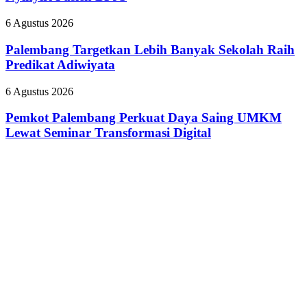
Pecat
Tanamkan
”
Budaya
Palembang
6 Agustus 2026
Dokter
HSSE
Targetkan
Tamara
Melalui
Lebih
Palembang Targetkan Lebih Banyak Sekolah Raih
yang
Safety
Banyak
Predikat Adiwiyata
Nyinyiri
Campaign
Sekolah
Pasien
Raih
BPJS
Pemkot
6 Agustus 2026
Predikat
Palembang
Adiwiyata
Perkuat
Pemkot Palembang Perkuat Daya Saing UMKM
Daya
Lewat Seminar Transformasi Digital
Saing
UMKM
Lewat
Seminar
Transformasi
Digital