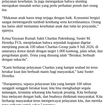
pelayanan kesehatan. Ia juga menegaskan bahwa stunting
merupakan masalah serius yang perlu perhatian penuh dari orang
tua.
“Makanan anak harus tetap terjaga dengan baik. Konsumsi bergizi
sangat memengaruhi tumbuh kembang serta kecerdasannya. Orang
tua harus aktif memantau kesehatan anak dan rutin ke posyandu,”
ujarnya.
Ketua Yayasan Rumah Sakit Charitas Palembang, Suster M.
Henrika FCh, menjelaskan bahwa sejumlah kegiatan digelar
menjelang puncak 100 tahun Charitas Group pada 9 Juli 2026, di
antaranya donor darah dengan target 1.000 kantong, jalan sehat, dan
pengobatan gratis. Tema yang diusung ialah “Berakar, berbuah
dengan sukacita”.
“Kami berharap pelayanan Charitas yang hampir seabad ini terus
berakar kuat dan berbuah manis bagi masyarakat,” kata Suster
Henrika.
“Harapannya, supaya pelayanan kita yang hampir 100 tahun
sungguh sungguh berakar kuat, kita bisa menghadapi segala
tantangan, terutama sekarang kita banyak pesaing. Kita berharap
bisa melayani dengan baik, dan buahnya dinikmati masyarakat. Kita
berharap masyarakat terus mempercayai pelayanan kita, dan mereka
terus terbantu untuk sehat,” tuturnya.