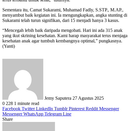
Sementara itu, Camat Sukarami, Muhamad Fadly, S.STP., M.AP.,
menyambut baik kegiatan ini. Ia mengungkapkan, angka stunting di
Sukarami telah turun signifikan, dari 15 menjadi hanya 3 kasus.
“Mencegah lebih baik daripada mengobati. Hari ini ada 315 anak
yang ikut skrining kesehatan. Kami harap masyarakat terus menjaga
kesehatan anak agar tumbuh kembangnya optimal,” pungkasnya.
(Yanti)
Send
an
email
Jemy Saputera
27 Agustus 2025
0
228
1 minute read
Facebook
Twitter
LinkedIn
Tumblr
Pinterest
Reddit
Messenger
Messenger
WhatsApp
Telegram
Line
Share
Facebook
Twitter
LinkedIn
Pinterest
Reddit
Messenger
Messenger
WhatsApp
Telegram
Share
Print
via