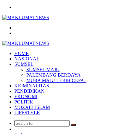
Menu
Search
for
Log
In
HOME
NASIONAL
SUMSEL
SUMSEL MAJU
PALEMBANG BERDAYA
MUBA MAJU LEBIH CEPAT
KRIMINALITAS
PENDIDIKAN
EKONOMI
POLITIK
MOZAIK ISLAM
LIFESTYLE
Search
Random
for