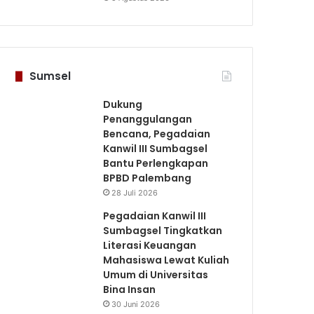
Sumsel
Dukung
Penanggulangan
Bencana, Pegadaian
PALEMBANG
Kanwil III Sumbagsel
Bantu Perlengkapan
5 Agustus 2026
BPBD Palembang
Cegah Kekerasan Berbasis Gend
28 Juli 2026
Palembang Gelar Pelatihan L
Pegadaian Kanwil III
Sumbagsel Tingkatkan
Literasi Keuangan
Mahasiswa Lewat Kuliah
Umum di Universitas
Bina Insan
s 2026
4 Agustus 2026
3 Agustus 2026
Pemkab OKUS Matangkan Persiapan Pawai Pembangunan Peringatan HUT RI ke-81 Tahu 2026
Bupati OKUS Serahkan Bantuan Kepada Korban Kebakaran di Kecamatan Buay Runjung
Pegadaian Salurkan Bantuan TJSL untuk Nasabah Terdampak Musibah Kebakaran di Palembang
30 Juni 2026