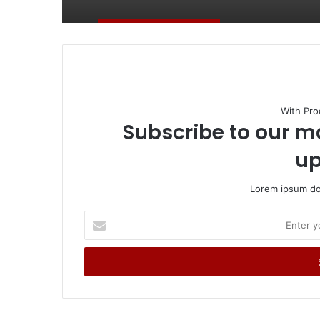
With Pro
Subscribe to our ma
up
Lorem ipsum dol
Enter
your
Email
address