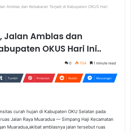
lan Amblas dan Kebakaran Terjadi di Kabupaten OKUS Hari
, Jalan Amblas dan
abupaten OKUS Hari Ini..
0
704
1 minute read
Tumblr
Pinterest
Reddit
Messenger
itas curah hujan di Kabupaten OKU Selatan pada
 ruas Jalan Raya Muaradua — Simpang Haji Kecamatan
an Muaradua,akibat amblasnya jalan tersebut ruas