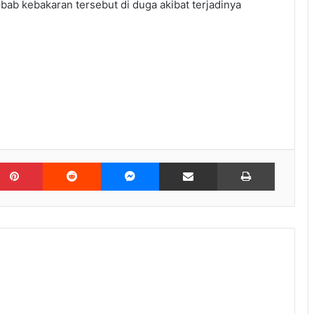
ab kebakaran tersebut di duga akibat terjadinya
kedIn
Pinterest
Reddit
Messenger
Share via Email
Print