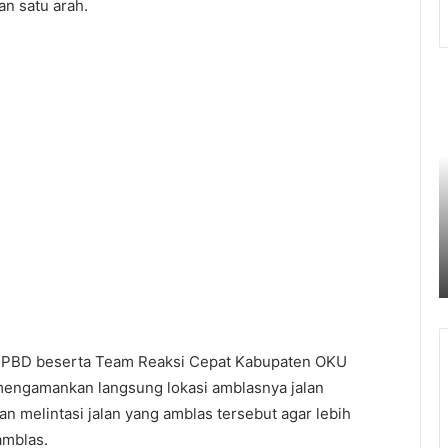
an satu arah.
Pemkot
B
Palembang
O
Perkuat
T
Daya
A
Saing
K
UMKM
S
6 Agustus 2026
Lewat
P
Pemkot Palembang Perkuat Daya
Seminar
S
anyak
Saing UMKM Lewat Seminar
Transformasi
T
ta
Transformasi Digital
Digital
P
D
BPBD beserta Team Reaksi Cepat Kabupaten OKU
mengamankan langsung lokasi amblasnya jalan
melintasi jalan yang amblas tersebut agar lebih
amblas.