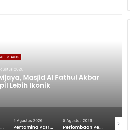
ead Next
PALEMBANG
Agustus 2026
wijaya, Masjid Al Fathul Akbar
il Lebih Ikonik
5 Agustus 2026
5 Agustus 2026
4 Agustu
Cegah Kekerasan Berbasis Gender Online, Pemkot Palembang Gelar Pelatihan Literasi Digital
Pertamina Patra Niaga Kilang Plaju Tingkatkan Kolaborasi Bersama Kanwil Kemenkum Sumsel
Perlombaan Peringatan HUT RI ke-81 Tahun 2026,Resmi di Buka Oleh Bupati OKUS