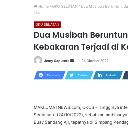
Home
/
OKU SELATAN
/
Dua Musibah Beruntun, Ja
Ini..
OKU SELATAN
Dua Musibah Beruntun
Kebakaran Terjadi di K
Send
Jemy Saputera
24 Oktober 2022
an
email
Facebook
Twitter
LinkedIn
MAKLUMATNEWS.com, OKUS – Tingginya intens
Senin sore (24/10/2022), sebabkan amblasnya
Buay Sandang Aji, tepatnya di Simpang Pendag