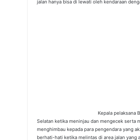
jalan hanya bisa di lewati oleh kendaraan deng
Palembang
Targetkan
Lebih
Banyak
Sekolah
Raih
Predikat
asis Gender
6 Agustus 2026
Adiwiyata
bang Gelar
Palembang Targetkan Lebih B
al
Sekolah Raih Predikat Adiwiya
Kepala pelaksana 
Selatan ketika meninjau dan mengecek serta 
menghimbau kepada para pengendara yang akan 
berhati-hati ketika melintas di area jalan yang 