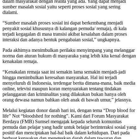
dalam masyarakat dengan realita yang ada. Yang dapat menjadi
sumber masalah sosial yaitu seperti proses sosial yang sering
dialami.
“Sumber masalah proses sosial ini dapat berkembang menjadi
penyakit sosial khususnya di kalangan pemuda/ remaja), di kala
terjadi kegagalan di masa transisi akibat kesalahan dalam proses
interaksi dan adanya bentuk pengabaian sosial,” ungkapnya.
Pada akhirnya menimbulkan perilaku menyimpang yang melanggar
norma dan aturan hukum di masyaraka yang lebih kita kenal dengan
kenakalan remaja.
“Kenakalan remaja saat ini semakin lama semakin menjadi-jadi
hingga menimbulkan keresahan masyarakat. Hal ini terjadi
menyeluruh di Indonesia, terdengar berita dimana-mana, baik media
online, televisi maupun koran menyuarakan tentang tindakan
pelanggaran dan kriminalitas yang dilakukan bukan hanya oleh
orang dewasa namun bahkan oleh anak di bawah umur,” jelasnya.
Melalui kegiatan donor darah hari ini, dengan tema “Drop blood for
life” Not “bloodshed for nothing”. Kami dari Forum Masyarakat
Berdaya (FMB) Sumsel mengajak kepada seluruh komunitas
pemuda dan pelajar yang hadir untuk belajar berinteraksi sosial yang
positif dan menciptakan hal-hal baik dalam kehidupan. Dari pada
berbuat kerusakan dan meneteskan darah dalam tawuran dan