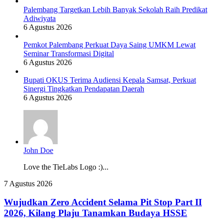
Palembang Targetkan Lebih Banyak Sekolah Raih Predikat
Adiwiyata
6 Agustus 2026
Pemkot Palembang Perkuat Daya Saing UMKM Lewat
Seminar Transformasi Digital
6 Agustus 2026
Bupati OKUS Terima Audiensi Kepala Samsat, Perkuat
Sinergi Tingkatkan Pendapatan Daerah
6 Agustus 2026
John Doe
Love the TieLabs Logo :)...
Wujudkan
7 Agustus 2026
Zero
Accident
Wujudkan Zero Accident Selama Pit Stop Part II
Selama
2026, Kilang Plaju Tanamkan Budaya HSSE
Pit