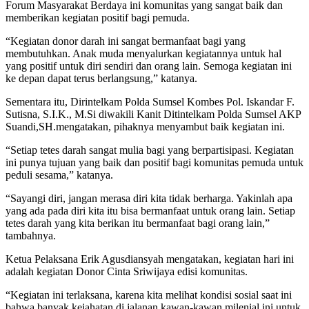
Forum Masyarakat Berdaya ini komunitas yang sangat baik dan
memberikan kegiatan positif bagi pemuda.
“Kegiatan donor darah ini sangat bermanfaat bagi yang
membutuhkan. Anak muda menyalurkan kegiatannya untuk hal
yang positif untuk diri sendiri dan orang lain. Semoga kegiatan ini
ke depan dapat terus berlangsung,” katanya.
Sementara itu, Dirintelkam Polda Sumsel Kombes Pol. Iskandar F.
Sutisna, S.I.K., M.Si diwakili Kanit Ditintelkam Polda Sumsel AKP
Suandi,SH.mengatakan, pihaknya menyambut baik kegiatan ini.
“Setiap tetes darah sangat mulia bagi yang berpartisipasi. Kegiatan
ini punya tujuan yang baik dan positif bagi komunitas pemuda untuk
peduli sesama,” katanya.
“Sayangi diri, jangan merasa diri kita tidak berharga. Yakinlah apa
yang ada pada diri kita itu bisa bermanfaat untuk orang lain. Setiap
tetes darah yang kita berikan itu bermanfaat bagi orang lain,”
tambahnya.
Ketua Pelaksana Erik Agusdiansyah mengatakan, kegiatan hari ini
adalah kegiatan Donor Cinta Sriwijaya edisi komunitas.
“Kegiatan ini terlaksana, karena kita melihat kondisi sosial saat ini
bahwa banyak kejahatan di jalanan kawan-kawan milenial ini untuk