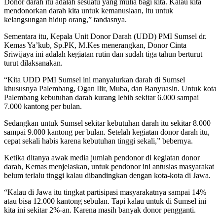
Donor darah itu adalah sesuatu yang mulia bagi kita. Kalau kita
mendonorkan darah kita untuk kemanusiaan, itu untuk
kelangsungan hidup orang,” tandasnya.
Sementara itu, Kepala Unit Donor Darah (UDD) PMI Sumsel dr.
Kemas Ya’kub, Sp.PK, M.Kes menerangkan, Donor Cinta
Sriwijaya ini adalah kegiatan rutin dan sudah tiga tahun berturut
turut dilaksanakan.
“Kita UDD PMI Sumsel ini manyalurkan darah di Sumsel
khususnya Palembang, Ogan Ilir, Muba, dan Banyuasin. Untuk kota
Palembang kebutuhan darah kurang lebih sekitar 6.000 sampai
7.000 kantong per bulan.
Sedangkan untuk Sumsel sekitar kebutuhan darah itu sekitar 8.000
sampai 9.000 kantong per bulan. Setelah kegiatan donor darah itu,
cepat sekali habis karena kebutuhan tinggi sekali,” bebernya.
Ketika ditanya awak media jumlah pendonor di kegiatan donor
darah, Kemas menjelaskan, untuk pendonor ini antusias masyarakat
belum terlalu tinggi kalau dibandingkan dengan kota-kota di Jawa.
“Kalau di Jawa itu tingkat partisipasi masyarakatnya sampai 14%
atau bisa 12.000 kantong sebulan. Tapi kalau untuk di Sumsel ini
kita ini sekitar 2%-an. Karena masih banyak donor pengganti.