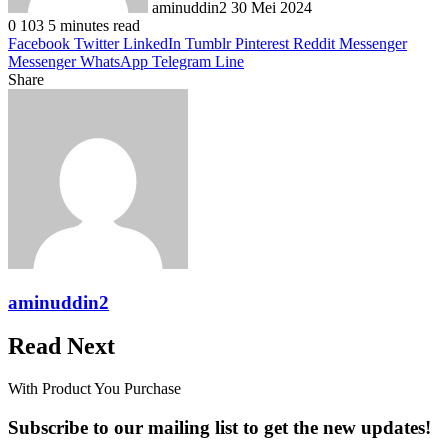
aminuddin2
30 Mei 2024
0
103
5 minutes read
Facebook
Twitter
LinkedIn
Tumblr
Pinterest
Reddit
Messenger
Messenger
WhatsApp
Telegram
Line
Share
Facebook
Twitter
LinkedIn
Pinterest
Reddit
Messenger
Messenger
WhatsApp
Telegram
Share
Print
via
Email
aminuddin2
Read Next
With Product You Purchase
Subscribe to our mailing list to get the new updates!