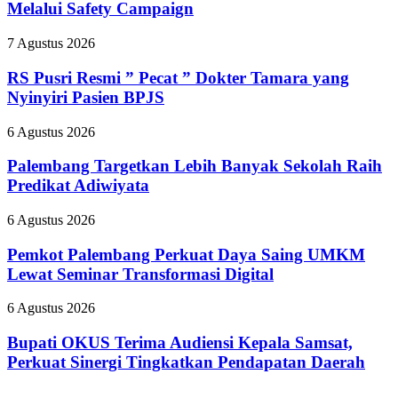
Melalui Safety Campaign
Stop
Part
RS
7 Agustus 2026
II
Pusri
2026,
Resmi
RS Pusri Resmi ” Pecat ” Dokter Tamara yang
Kilang
”
Plaju
Nyinyiri Pasien BPJS
Pecat
Tanamkan
”
Budaya
Palembang
6 Agustus 2026
Dokter
HSSE
Targetkan
Tamara
Melalui
Lebih
Palembang Targetkan Lebih Banyak Sekolah Raih
yang
Safety
Banyak
Predikat Adiwiyata
Nyinyiri
Campaign
Sekolah
Pasien
Raih
BPJS
Pemkot
6 Agustus 2026
Predikat
Palembang
Adiwiyata
Perkuat
Pemkot Palembang Perkuat Daya Saing UMKM
Daya
Lewat Seminar Transformasi Digital
Saing
UMKM
Bupati
6 Agustus 2026
Lewat
OKUS
Seminar
Terima
Bupati OKUS Terima Audiensi Kepala Samsat,
Transformasi
Audiensi
Perkuat Sinergi Tingkatkan Pendapatan Daerah
Digital
Kepala
Samsat,