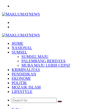
Menu
Search
for
Log
In
HOME
NASIONAL
SUMSEL
SUMSEL MAJU
PALEMBANG BERDAYA
MUBA MAJU LEBIH CEPAT
KRIMINALITAS
PENDIDIKAN
EKONOMI
POLITIK
MOZAIK ISLAM
LIFESTYLE
Search
Random
for