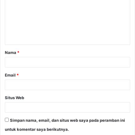
m
e
n
t
a
Nama
*
r
*
Email
*
Situs Web
Simpan nama, email, dan situs web saya pada peramban ini
untuk komentar saya berikutnya.