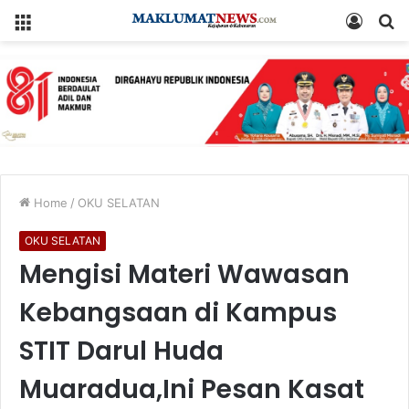
Menu
Log
S
In
fo
Home
/
OKU SELATAN
OKU SELATAN
Mengisi Materi Wawasan
Kebangsaan di Kampus
STIT Darul Huda
Muaradua,Ini Pesan Kasat