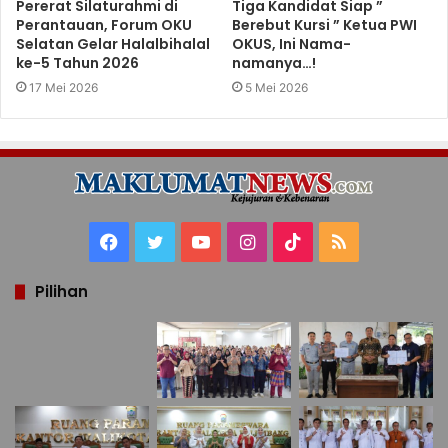
Pererat Silaturahmi di
Tiga Kandidat Siap ”
Perantauan, Forum OKU
Berebut Kursi ” Ketua PWI
Selatan Gelar Halalbihalal
OKUS, Ini Nama-
ke-5 Tahun 2026
namanya…!
17 Mei 2026
5 Mei 2026
Facebook
Twitter
YouTube
Instagram
TikTok
RSS
Pilihan