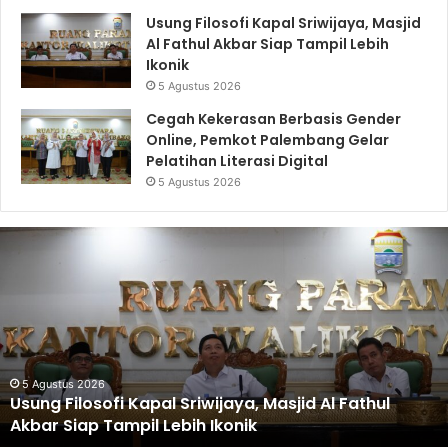
Usung Filosofi Kapal Sriwijaya, Masjid
Al Fathul Akbar Siap Tampil Lebih
Ikonik
5 Agustus 2026
Cegah Kekerasan Berbasis Gender
Online, Pemkot Palembang Gelar
Pelatihan Literasi Digital
5 Agustus 2026
Usung
Filosofi
Kapal
Sriwijaya,
Masjid
Al
Fathul
Akbar
5 Agustus 2026
Usung Filosofi Kapal Sriwijaya, Masjid Al Fathul
Siap
Akbar Siap Tampil Lebih Ikonik
Tampil
Lebih