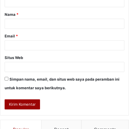
a
Nama
*
r
*
Email
*
Situs Web
Simpan nama, email, dan situs web saya pada peramban ini
untuk komentar saya berikutnya.