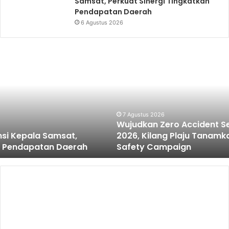
Samsat, Perkuat Sinergi Tingkatkan
Pendapatan Daerah
6 Agustus 2026
Wujudkan
Zero
Accident
Selama
Pit
Stop
Part
7 Agustus 2026
Wujudkan Zero Accident Selama Pit Stop Part II
II
2026, Kilang Plaju Tanamkan Budaya HSSE Melalui
2026,
Safety Campaign
Kilang
Plaju
Tanamkan
Budaya
HSSE
Melalui
Safety
Campaign