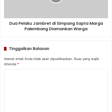
Dua Pelaku Jambret di Simpang Sapta Marga
Palembang Diamankan Warga
Tinggalkan Balasan
Alamat email Anda tidak akan dipublikasikan.
Ruas yang wajib
ditandai
*
K
o
m
e
n
t