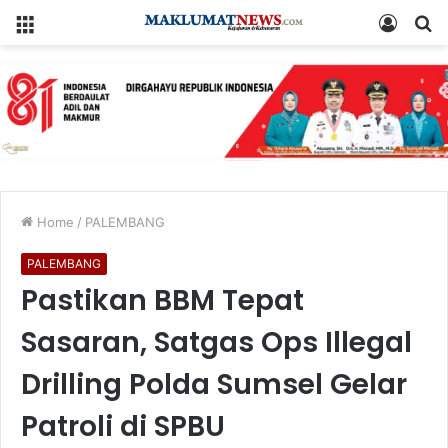
Menu
Log
S
In
fo
Home
/
PALEMBANG
PALEMBANG
Pastikan BBM Tepat
Sasaran, Satgas Ops Illegal
Drilling Polda Sumsel Gelar
Patroli di SPBU