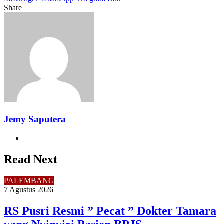
Share
Facebook
Twitter
LinkedIn
Pinterest
Reddit
Messenger
Messenger
WhatsApp
Telegram
Share
Print
via
Email
Jemy Saputera
Website
Read Next
PALEMBANG
7 Agustus 2026
RS Pusri Resmi ” Pecat ” Dokter Tamara