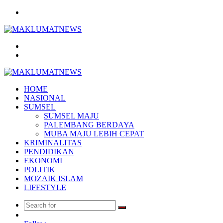
Menu
Search
for
Log
In
HOME
NASIONAL
SUMSEL
SUMSEL MAJU
PALEMBANG BERDAYA
MUBA MAJU LEBIH CEPAT
KRIMINALITAS
PENDIDIKAN
EKONOMI
POLITIK
MOZAIK ISLAM
LIFESTYLE
Search
Random
for