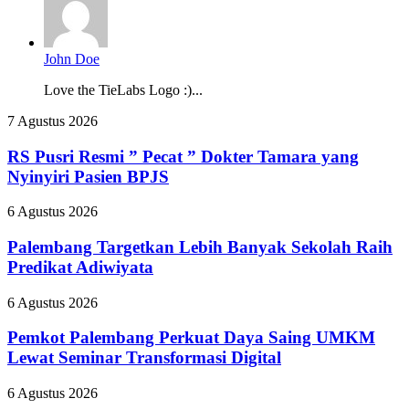
John Doe
Love the TieLabs Logo :)...
RS
7 Agustus 2026
Pusri
Resmi
RS Pusri Resmi ” Pecat ” Dokter Tamara yang
”
Nyinyiri Pasien BPJS
Pecat
”
Palembang
6 Agustus 2026
Dokter
Targetkan
Tamara
Lebih
Palembang Targetkan Lebih Banyak Sekolah Raih
yang
Banyak
Predikat Adiwiyata
Nyinyiri
Sekolah
Pasien
Raih
BPJS
Pemkot
6 Agustus 2026
Predikat
Palembang
Adiwiyata
Perkuat
Pemkot Palembang Perkuat Daya Saing UMKM
Daya
Lewat Seminar Transformasi Digital
Saing
UMKM
Bupati
6 Agustus 2026
Lewat
OKUS