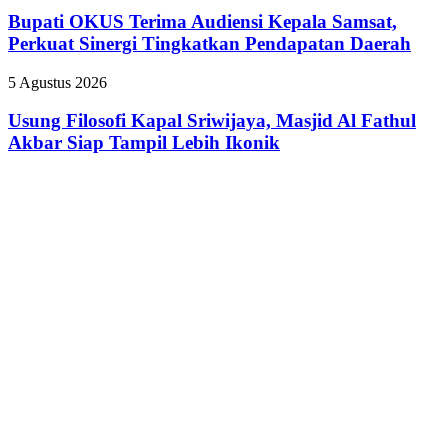
Seminar
Terima
Bupati OKUS Terima Audiensi Kepala Samsat,
Transformasi
Audiensi
Perkuat Sinergi Tingkatkan Pendapatan Daerah
Digital
Kepala
Samsat,
Usung
5 Agustus 2026
Perkuat
Filosofi
Sinergi
Kapal
Usung Filosofi Kapal Sriwijaya, Masjid Al Fathul
Tingkatkan
Sriwijaya,
Akbar Siap Tampil Lebih Ikonik
Pendapatan
Masjid
Daerah
Al
Fathul
Akbar
Siap
Tampil
Lebih
Ikonik