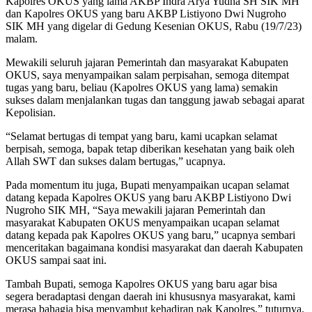
Kapolres OKUS yang lama AKBP Indra Arya Yudha SH SIK MH
dan Kapolres OKUS yang baru AKBP Listiyono Dwi Nugroho
SIK MH yang digelar di Gedung Kesenian OKUS, Rabu (19/7/23)
malam.
Mewakili seluruh jajaran Pemerintah dan masyarakat Kabupaten
OKUS, saya menyampaikan salam perpisahan, semoga ditempat
tugas yang baru, beliau (Kapolres OKUS yang lama) semakin
sukses dalam menjalankan tugas dan tanggung jawab sebagai aparat
Kepolisian.
“Selamat bertugas di tempat yang baru, kami ucapkan selamat
berpisah, semoga, bapak tetap diberikan kesehatan yang baik oleh
Allah SWT dan sukses dalam bertugas,” ucapnya.
Pada momentum itu juga, Bupati menyampaikan ucapan selamat
datang kepada Kapolres OKUS yang baru AKBP Listiyono Dwi
Nugroho SIK MH, “Saya mewakili jajaran Pemerintah dan
masyarakat Kabupaten OKUS menyampaikan ucapan selamat
datang kepada pak Kapolres OKUS yang baru,” ucapnya sembari
menceritakan bagaimana kondisi masyarakat dan daerah Kabupaten
OKUS sampai saat ini.
Tambah Bupati, semoga Kapolres OKUS yang baru agar bisa
segera beradaptasi dengan daerah ini khususnya masyarakat, kami
merasa bahagia bisa menyambut kehadiran pak Kapolres,” tuturnya.