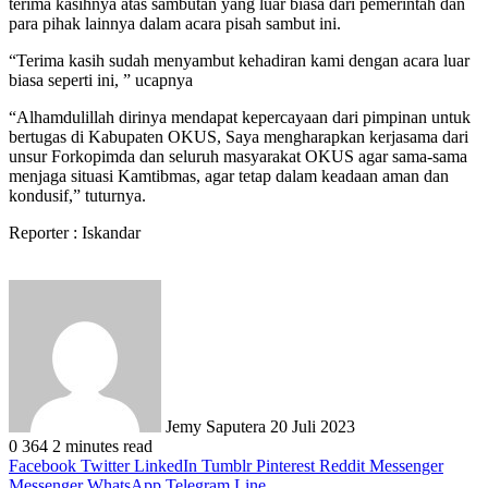
terima kasihnya atas sambutan yang luar biasa dari pemerintah dan
para pihak lainnya dalam acara pisah sambut ini.
“Terima kasih sudah menyambut kehadiran kami dengan acara luar
biasa seperti ini, ” ucapnya
“Alhamdulillah dirinya mendapat kepercayaan dari pimpinan untuk
bertugas di Kabupaten OKUS, Saya mengharapkan kerjasama dari
unsur Forkopimda dan seluruh masyarakat OKUS agar sama-sama
menjaga situasi Kamtibmas, agar tetap dalam keadaan aman dan
kondusif,” tuturnya.
Reporter : Iskandar
Send
an
email
Jemy Saputera
20 Juli 2023
0
364
2 minutes read
Facebook
Twitter
LinkedIn
Tumblr
Pinterest
Reddit
Messenger
Messenger
WhatsApp
Telegram
Line