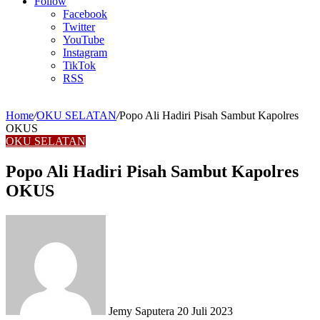
Article
Follow
Facebook
Twitter
YouTube
Instagram
TikTok
RSS
Home
/
OKU SELATAN
/
Popo Ali Hadiri Pisah Sambut Kapolres
OKUS
OKU SELATAN
Popo Ali Hadiri Pisah Sambut Kapolres
OKUS
Send
an
email
Jemy Saputera
20 Juli 2023