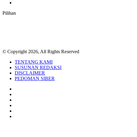
RSS
Pilihan
© Copyright 2026, All Rights Reserved
TENTANG KAMI
SUSUNAN REDAKSI
DISCLAIMER
PEDOMAN SIBER
Facebook
Twitter
YouTube
Instagram
TikTok
RSS
Back
to