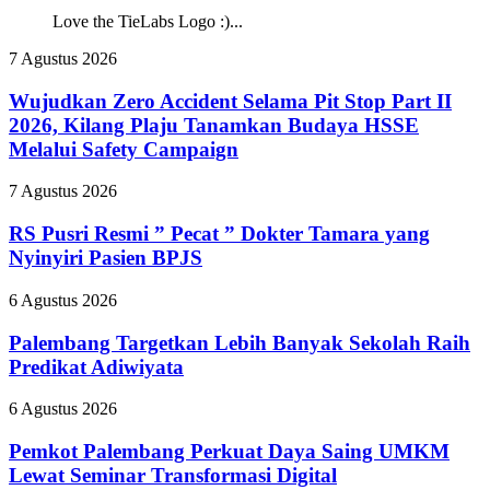
Love the TieLabs Logo :)...
Wujudkan
7 Agustus 2026
Zero
Accident
Wujudkan Zero Accident Selama Pit Stop Part II
Selama
2026, Kilang Plaju Tanamkan Budaya HSSE
Pit
Melalui Safety Campaign
Stop
Part
RS
7 Agustus 2026
II
Pusri
2026,
Resmi
RS Pusri Resmi ” Pecat ” Dokter Tamara yang
Kilang
”
Plaju
Nyinyiri Pasien BPJS
Pecat
Tanamkan
”
Budaya
Palembang
6 Agustus 2026
Dokter
HSSE
Targetkan
Tamara
Melalui
Lebih
Palembang Targetkan Lebih Banyak Sekolah Raih
yang
Safety
Banyak
Predikat Adiwiyata
Nyinyiri
Campaign
Sekolah
Pasien
Raih
BPJS
Pemkot
6 Agustus 2026
Predikat
Palembang
Adiwiyata
Perkuat
Pemkot Palembang Perkuat Daya Saing UMKM
Daya
Lewat Seminar Transformasi Digital
Saing