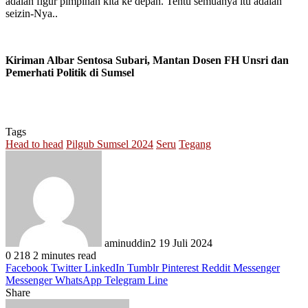
adalah figur pimpinan kita ke depan. Tentu semuanya itu adalah
seizin-Nya..
Kiriman Albar Sentosa Subari, Mantan Dosen FH Unsri dan
Pemerhati Politik di Sumsel
Tags
Head to head
Pilgub Sumsel 2024
Seru
Tegang
Send
an
email
aminuddin2
19 Juli 2024
0
218
2 minutes read
Facebook
Twitter
LinkedIn
Tumblr
Pinterest
Reddit
Messenger
Messenger
WhatsApp
Telegram
Line
Share
Facebook
Twitter
LinkedIn
Pinterest
Reddit
Messenger
Messenger
WhatsApp
Telegram
Share
Print