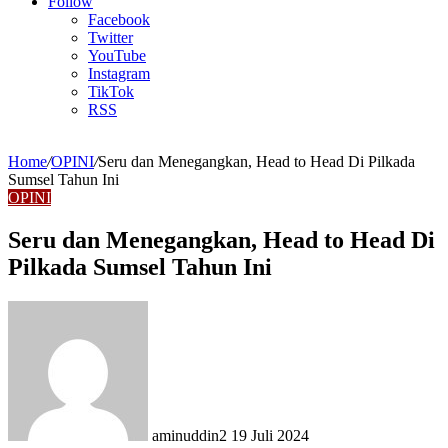
Article
Follow
Facebook
Twitter
YouTube
Instagram
TikTok
RSS
Home
/
OPINI
/
Seru dan Menegangkan, Head to Head Di Pilkada
Sumsel Tahun Ini
OPINI
Seru dan Menegangkan, Head to Head Di
Pilkada Sumsel Tahun Ini
Send
an
email
aminuddin2
19 Juli 2024