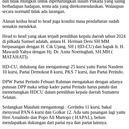
dan tidak mungkin untuk dipertarungkan dalam Pilkada yang saling
berhadapan hadapan, tentu ada yang direkomendasikan. Walaupun
secara normatif tidak ada larangan.
Alasan kedua head to head juga kondisi masa pendaftaran sudah
semakin mendekat.
Head to head yang akan terjadi pemilihan kepala daerah tahun 2024
di pilkada Sumsel adalah, antara H. Herman Deru SH MM
berpasangan dengan H. Cik Ujang, SH ( HD-CU) dan bapak Ir. H.
Mawardi Yahya dengan Hj. Dr. Anita Noeringhati, SH.MH (
MATAHATI).
HD-CU, didukung dan mengantongi 25 kursi yaitu Partai Nasdem
10 kursi, Partai Demokrat 8 kursi, PKS 7 kursi, dan Partai Perindo.
DPW Partai Perindo Febuari Rahman mengatakan dengan adanya
putusan DPP maka setiap kader partai Perindo harus patuhi dan
memenangkan HDCU dalam pemilihan kepala daerah Sumatera
Selatan.
Sedangkan Matahati mengantongi : Gerindra 11 kursi, bakal
menyusul PAN 6 kursi dan Golkar 12. Ada satu pasangan lagi yaitu
Heri Amalindo dan Popo Ali Martopo ( HAPAL), belum
mendapatkan dukungan dari partai nya dan partai lainnya.