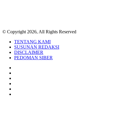
© Copyright 2026, All Rights Reserved
TENTANG KAMI
SUSUNAN REDAKSI
DISCLAIMER
PEDOMAN SIBER
Facebook
Twitter
YouTube
Instagram
TikTok
RSS
Back
to
top
button