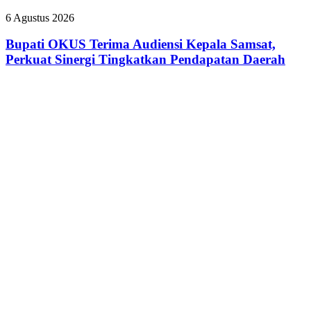
UMKM
Bupati
6 Agustus 2026
Lewat
OKUS
Seminar
Terima
Bupati OKUS Terima Audiensi Kepala Samsat,
Transformasi
Audiensi
Perkuat Sinergi Tingkatkan Pendapatan Daerah
Digital
Kepala
Samsat,
Perkuat
Sinergi
Tingkatkan
Pendapatan
Daerah