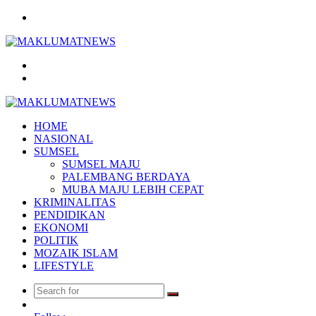
Menu
Search
for
Log
In
HOME
NASIONAL
SUMSEL
SUMSEL MAJU
PALEMBANG BERDAYA
MUBA MAJU LEBIH CEPAT
KRIMINALITAS
PENDIDIKAN
EKONOMI
POLITIK
MOZAIK ISLAM
LIFESTYLE
Search
Random
for