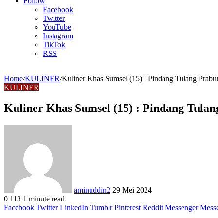
Article
Follow
Facebook
Twitter
YouTube
Instagram
TikTok
RSS
Home
/
KULINER
/
Kuliner Khas Sumsel (15) : Pindang Tulang Prab
KULINER
Kuliner Khas Sumsel (15) : Pindang Tula
Send
an
email
aminuddin2
29 Mei 2024
0
113
1 minute read
Facebook
Twitter
LinkedIn
Tumblr
Pinterest
Reddit
Messenger
Mess