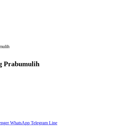
umulih
ng Prabumulih
enger
WhatsApp
Telegram
Line