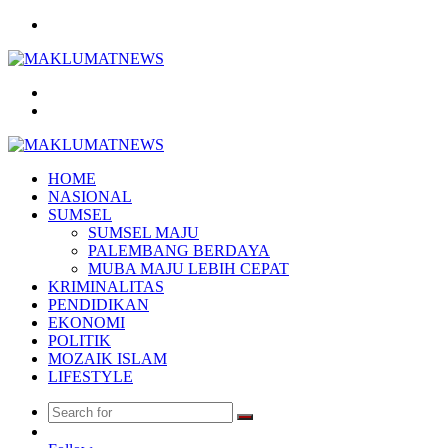
Menu
Search
for
Log
In
HOME
NASIONAL
SUMSEL
SUMSEL MAJU
PALEMBANG BERDAYA
MUBA MAJU LEBIH CEPAT
KRIMINALITAS
PENDIDIKAN
EKONOMI
POLITIK
MOZAIK ISLAM
LIFESTYLE
Search
Random
for