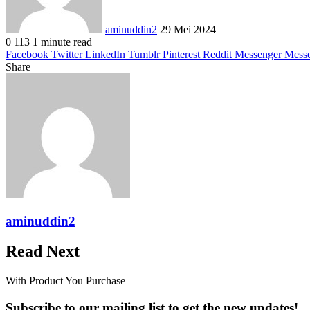
aminuddin2
29 Mei 2024
0
113
1 minute read
Facebook
Twitter
LinkedIn
Tumblr
Pinterest
Reddit
Messenger
Mess
Share
Facebook
Twitter
LinkedIn
Pinterest
Reddit
Messenger
Messenger
WhatsApp
Telegram
Share
Print
via
Email
aminuddin2
Read Next
With Product You Purchase
Subscribe to our mailing list to get the new updates!