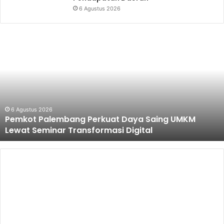
6 Agustus 2026
Pemkot
Palembang
Perkuat
Daya
Saing
UMKM
Lewat
Seminar
6 Agustus 2026
Pemkot Palembang Perkuat Daya Saing UMKM
Transformasi
Lewat Seminar Transformasi Digital
Digital