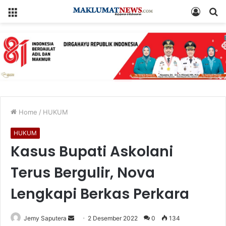
Menu
Log
S
In
fo
Home
/
HUKUM
HUKUM
Kasus Bupati Askolani
Terus Bergulir, Nova
Lengkapi Berkas Perkara
Send
Jemy Saputera
2 Desember 2022
0
134