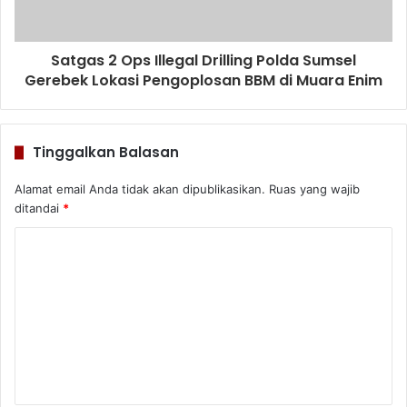
Satgas 2 Ops Illegal Drilling Polda Sumsel
Gerebek Lokasi Pengoplosan BBM di Muara Enim
Tinggalkan Balasan
Alamat email Anda tidak akan dipublikasikan.
Ruas yang wajib
ditandai
*
K
o
m
e
n
t
a