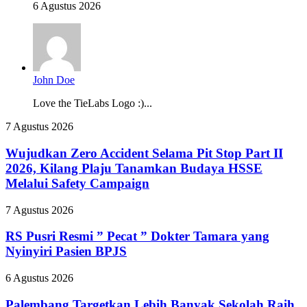
6 Agustus 2026
John Doe
Love the TieLabs Logo :)...
Wujudkan
7 Agustus 2026
Zero
Accident
Wujudkan Zero Accident Selama Pit Stop Part II
Selama
2026, Kilang Plaju Tanamkan Budaya HSSE
Pit
Melalui Safety Campaign
Stop
Part
RS
7 Agustus 2026
II
Pusri
2026,
Resmi
RS Pusri Resmi ” Pecat ” Dokter Tamara yang
Kilang
”
Plaju
Nyinyiri Pasien BPJS
Pecat
Tanamkan
”
Budaya
Palembang
6 Agustus 2026
Dokter
HSSE
Targetkan
Tamara
Melalui
Lebih
Palembang Targetkan Lebih Banyak Sekolah Raih