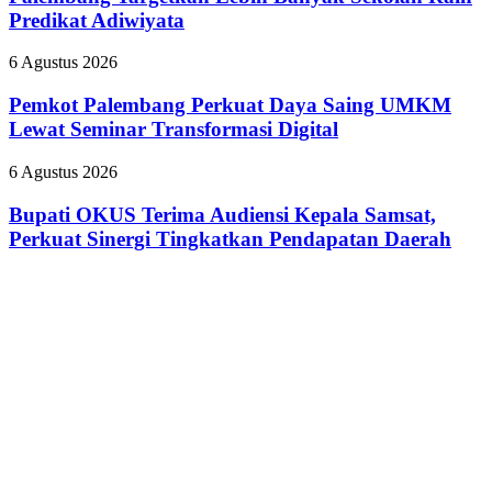
yang
Safety
Banyak
Predikat Adiwiyata
Nyinyiri
Campaign
Sekolah
Pasien
Raih
BPJS
Pemkot
6 Agustus 2026
Predikat
Palembang
Adiwiyata
Perkuat
Pemkot Palembang Perkuat Daya Saing UMKM
Daya
Lewat Seminar Transformasi Digital
Saing
UMKM
Bupati
6 Agustus 2026
Lewat
OKUS
Seminar
Terima
Bupati OKUS Terima Audiensi Kepala Samsat,
Transformasi
Audiensi
Perkuat Sinergi Tingkatkan Pendapatan Daerah
Digital
Kepala
Samsat,
Perkuat
Sinergi
Tingkatkan
Pendapatan
Daerah