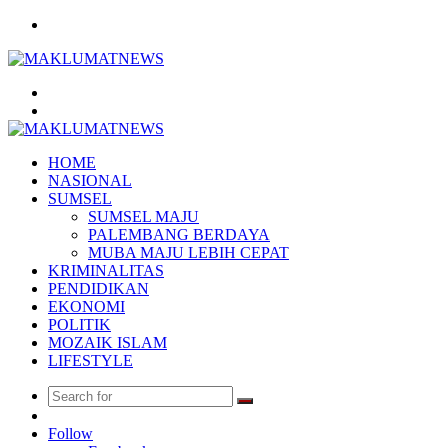
Menu
Search
for
Log
In
HOME
NASIONAL
SUMSEL
SUMSEL MAJU
PALEMBANG BERDAYA
MUBA MAJU LEBIH CEPAT
KRIMINALITAS
PENDIDIKAN
EKONOMI
POLITIK
MOZAIK ISLAM
LIFESTYLE
Search
Random
for
Article
Follow