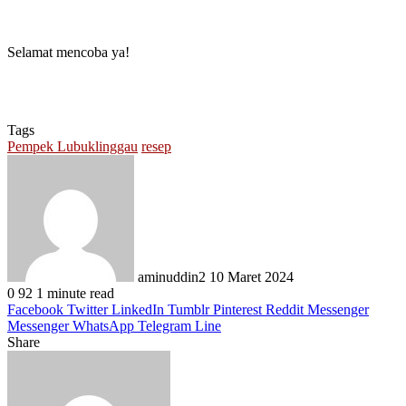
Selamat mencoba ya!
Tags
Pempek Lubuklinggau
resep
Send
an
email
aminuddin2
10 Maret 2024
0
92
1 minute read
Facebook
Twitter
LinkedIn
Tumblr
Pinterest
Reddit
Messenger
Messenger
WhatsApp
Telegram
Line
Share
Facebook
Twitter
LinkedIn
Pinterest
Reddit
Messenger
Messenger
WhatsApp
Telegram
Share
Print
via
Email