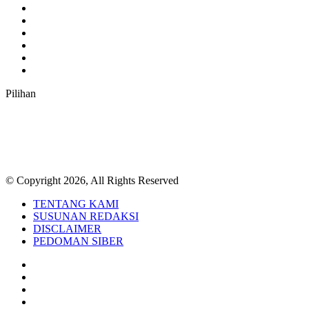
Facebook
Twitter
YouTube
Instagram
TikTok
RSS
Pilihan
© Copyright 2026, All Rights Reserved
TENTANG KAMI
SUSUNAN REDAKSI
DISCLAIMER
PEDOMAN SIBER
Facebook
Twitter
YouTube
Instagram