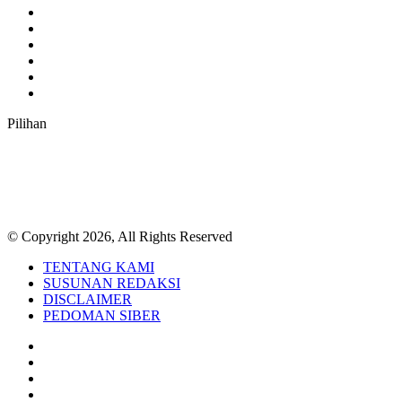
Facebook
Twitter
YouTube
Instagram
TikTok
RSS
Pilihan
© Copyright 2026, All Rights Reserved
TENTANG KAMI
SUSUNAN REDAKSI
DISCLAIMER
PEDOMAN SIBER
Facebook
Twitter
YouTube
Instagram