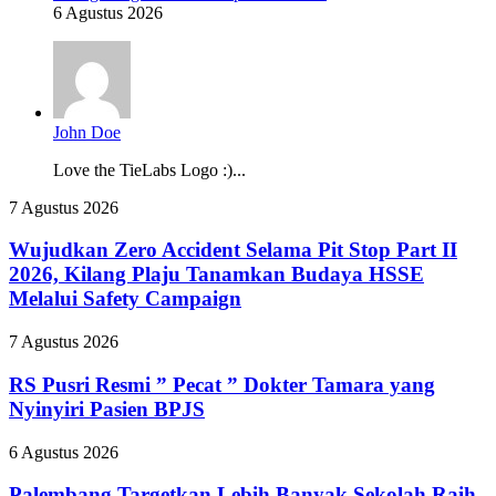
6 Agustus 2026
John Doe
Love the TieLabs Logo :)...
Wujudkan
7 Agustus 2026
Zero
Accident
Wujudkan Zero Accident Selama Pit Stop Part II
Selama
2026, Kilang Plaju Tanamkan Budaya HSSE
Pit
Melalui Safety Campaign
Stop
Part
RS
7 Agustus 2026
II
Pusri
2026,
Resmi
RS Pusri Resmi ” Pecat ” Dokter Tamara yang
Kilang
”
Plaju
Nyinyiri Pasien BPJS
Pecat
Tanamkan
”
Budaya
Palembang
6 Agustus 2026
Dokter
HSSE
Targetkan
Tamara
Melalui
Lebih
Palembang Targetkan Lebih Banyak Sekolah Raih