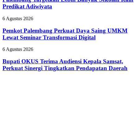
yang
Safety
Banyak
Predikat Adiwiyata
Nyinyiri
Campaign
Sekolah
Pasien
Raih
BPJS
Pemkot
6 Agustus 2026
Predikat
Palembang
Adiwiyata
Perkuat
Pemkot Palembang Perkuat Daya Saing UMKM
Daya
Lewat Seminar Transformasi Digital
Saing
UMKM
Bupati
6 Agustus 2026
Lewat
OKUS
Seminar
Terima
Bupati OKUS Terima Audiensi Kepala Samsat,
Transformasi
Audiensi
Perkuat Sinergi Tingkatkan Pendapatan Daerah
Digital
Kepala
Samsat,
Perkuat
Sinergi
Tingkatkan
Pendapatan
Daerah