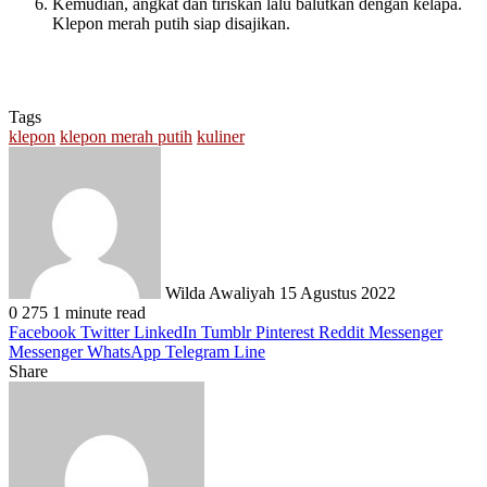
Kemudian, angkat dan tiriskan lalu balutkan dengan kelapa.
Klepon merah putih siap disajikan.
Tags
klepon
klepon merah putih
kuliner
Send
an
email
Wilda Awaliyah
15 Agustus 2022
0
275
1 minute read
Facebook
Twitter
LinkedIn
Tumblr
Pinterest
Reddit
Messenger
Messenger
WhatsApp
Telegram
Line
Share
Facebook
Twitter
LinkedIn
Pinterest
Reddit
Messenger
Messenger
WhatsApp
Telegram
Share
Print
via
Email