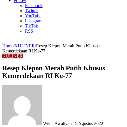
Article
Follow
Facebook
Twitter
YouTube
Instagram
TikTok
RSS
Home
/
KULINER
/
Resep Klepon Merah Putih Khusus
Kemerdekaan RI Ke-77
KULINER
Resep Klepon Merah Putih Khusus
Kemerdekaan RI Ke-77
Send
an
email
Wilda Awaliyah
15 Agustus 2022