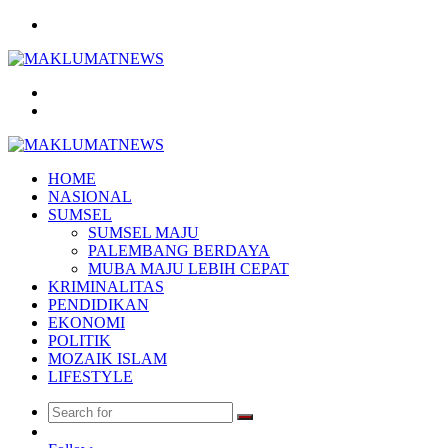
Menu
Search
for
Log
In
HOME
NASIONAL
SUMSEL
SUMSEL MAJU
PALEMBANG BERDAYA
MUBA MAJU LEBIH CEPAT
KRIMINALITAS
PENDIDIKAN
EKONOMI
POLITIK
MOZAIK ISLAM
LIFESTYLE
Search
Random
for